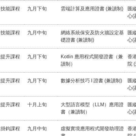
用技能課程
九月下旬
雲端計算及應用證書 (兼讀制)
匯
心(
用技能課程
九月中旬
網絡系統保安及防火牆設定基
匯
礎證書 (兼讀制)
心(
能提升課程
九月下旬
Kotlin 應用程式開發證書（兼
香
讀制）
院 
能提升課程
九月下旬
數據分析技巧 I 證書 (兼讀制)
匯
心(
能提升課程
十月上旬
大型語言模型（LLM）應用證
匯
書（兼讀制）
心(
業掛鈎課程
九月中旬
虛擬實境應用程式開發助理證
香
書
院 