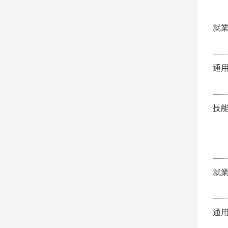
就
通
技
就
通