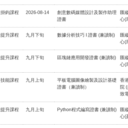
業掛鈎課程
2026-08-14
創意數碼媒體設計及製作助理
匯
證書
心(
能提升課程
九月下旬
數據分析技巧 I 證書 (兼讀制)
匯
心(
能提升課程
九月下旬
區塊鏈應用開發證書 (兼讀制)
匯
心(
用技能課程
九月上旬
平板電腦圖像繪製及設計基礎
香
證書（兼讀制）
院 
致電
能提升課程
九月上旬
Python程式編寫證書 (兼讀制)
匯
心(