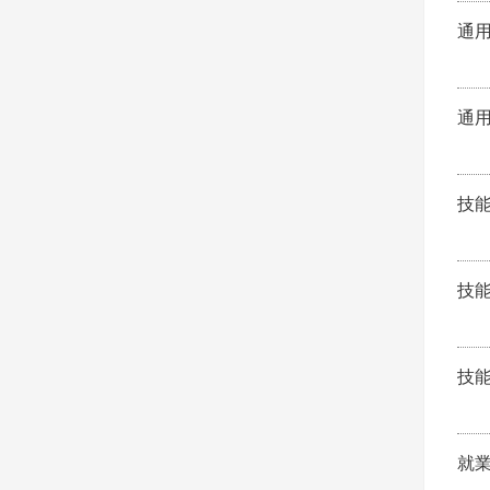
通
通
技
技
技
就