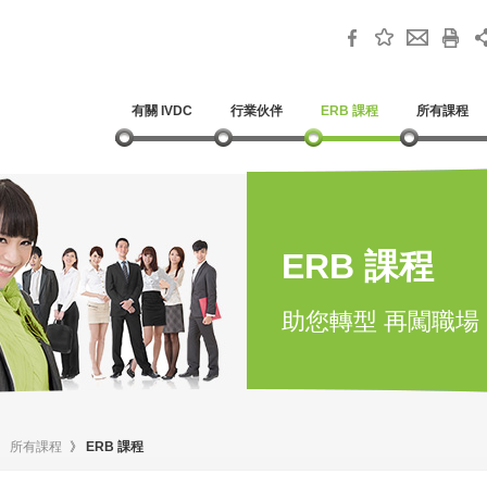
有關 IVDC
行業伙伴
ERB 課程
所有課程
ERB 課程
助您轉型 再闖職場
》
所有課程
》
ERB 課程