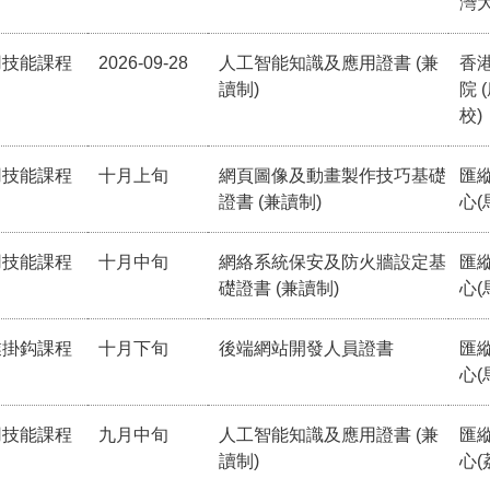
灣
用技能課程
2026-09-28
人工智能知識及應用證書 (兼
香
讀制)
院 
校)
用技能課程
十月上旬
網頁圖像及動畫製作技巧基礎
匯
證書 (兼讀制)
心(
用技能課程
十月中旬
網絡系統保安及防火牆設定基
匯
礎證書 (兼讀制)
心(
業掛鈎課程
十月下旬
後端網站開發人員證書
匯
心(
用技能課程
九月中旬
人工智能知識及應用證書 (兼
匯
讀制)
心(