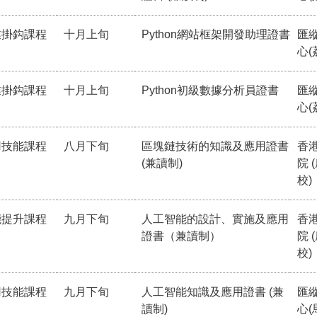
業掛鈎課程
十月上旬
Python網站框架開發助理證書
匯
心(
業掛鈎課程
十月上旬
Python初級數據分析員證書
匯
心(
用技能課程
八月下旬
區塊鏈技術的知識及應用證書
香
(兼讀制)
院 
校)
能提升課程
九月下旬
人工智能的設計、實施及應用
香
證書（兼讀制）
院 
校)
用技能課程
九月下旬
人工智能知識及應用證書 (兼
匯
讀制)
心(