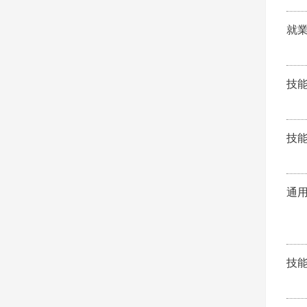
就
技
技
通
技