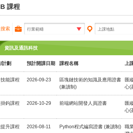
RB 課程
程搜索
行業範疇
上課地點
資訊及通訊科技
/計劃
預計開課日期
課程名稱
上
用技能課程
2026-09-23
區塊鏈技術的知識及應用證書
匯
(兼讀制)
心(
業掛鈎課程
2026-10-29
前端網站開發人員證書
匯
心(
能提升課程
2026-08-11
Python程式編寫證書 (兼讀制)
職