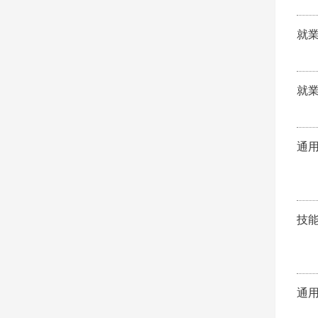
就
就
通
技
通