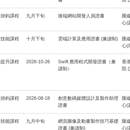
業掛鈎課程
九月下旬
後端網站開發人員證書
匯
心(
用技能課程
十月下旬
雲端計算及應用證書 (兼讀制)
匯
心(
能提升課程
2026-10-26
Swift 應用程式開發證書（兼
香
讀制）
院 
業掛鈎課程
2026-08-18
創意數碼媒體設計及製作助理
匯
證書
心(
用技能課程
九月中旬
網頁圖像及動畫製作技巧基礎
匯
證書 (兼讀制)
心(