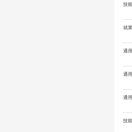
技
就
通
通
通
技