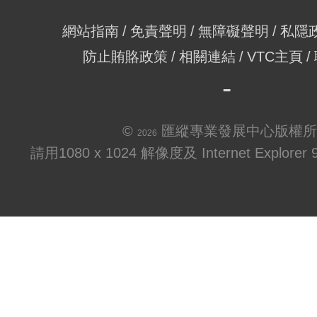
網站指南
免責聲明
無障礙聲明
私隱
防止賄賂政策
相關連結
VTC主頁
©
匯縱專業發展中心版權所
2026
請用1080 x 1024 解像度及 Internet Explo