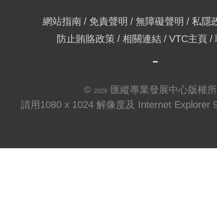
網站指南
免責聲明
無障礙聲明
私隱
防止賄賂政策
相關連結
VTC主頁
©
匯縱專業發展中心版權所
2026
請用1080 x 1024 解像度及 Internet Explo