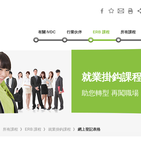
有關 IVDC
行業伙伴
ERB 課程
所有課程
就業掛鈎課
助您轉型 再闖職場
》
所有課程
》
ERB 課程
》
就業掛鈎課程
》
網上登記表格