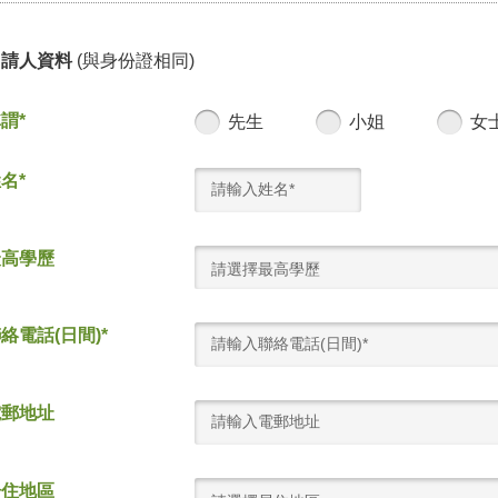
申請人資料
(與身份證相同)
謂*
先生
小姐
女
名*
最高學歷
請選擇最高學歷
絡電話(日間)*
電郵地址
居住地區