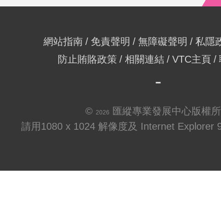
網站指南
免責聲明
無障礙聲明
私隱
防止賄賂政策
相關連結
VTC主頁
©
匯縱專業發展中心版權所
2026
請用1080 x 1024 解像度及 Internet Explo