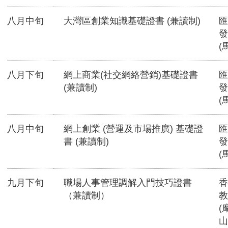
八月中旬
大灣區創業知識基礎證書 (兼讀制)
匯
發
(
八月下旬
網上商業(社交網絡營銷)基礎證書
匯
(兼讀制)
發
(
八月中旬
網上創業 (營運及市場推廣) 基礎證
匯
書 (兼讀制)
發
(
九月下旬
職場人事管理調解入門技巧證書
香
（兼讀制）
教
(
山