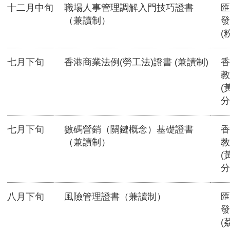
十二月中旬
職場人事管理調解入門技巧證書
匯
（兼讀制）
發
(
七月下旬
香港商業法例(勞工法)證書 (兼讀制)
香
教
(
分
七月下旬
數碼營銷（關鍵概念）基礎證書
香
（兼讀制）
教
(
分
八月下旬
風險管理證書（兼讀制）
匯
發
(