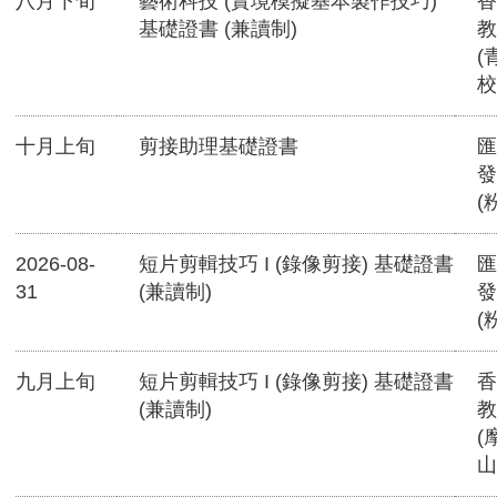
八月下旬
藝術科技 (實境模擬基本製作技巧)
香
基礎證書 (兼讀制)
教
(
校
十月上旬
剪接助理基礎證書
匯
發
(
2026-08-
短片剪輯技巧 I (錄像剪接) 基礎證書
匯
31
(兼讀制)
發
(
九月上旬
短片剪輯技巧 I (錄像剪接) 基礎證書
香
(兼讀制)
教
(
山