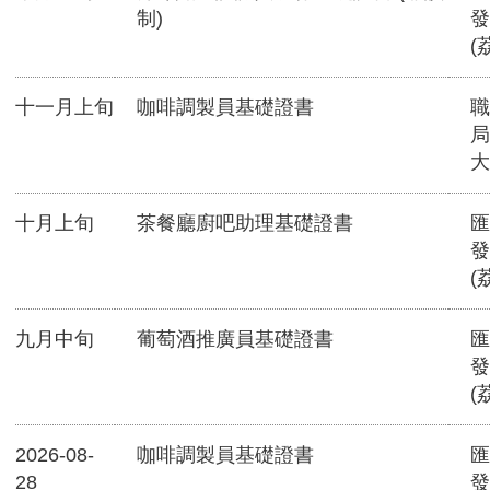
制)
發
(
十一月上旬
咖啡調製員基礎證書
職
局
大
十月上旬
茶餐廳廚吧助理基礎證書
匯
發
(
九月中旬
葡萄酒推廣員基礎證書
匯
發
(
2026-08-
咖啡調製員基礎證書
匯
28
發