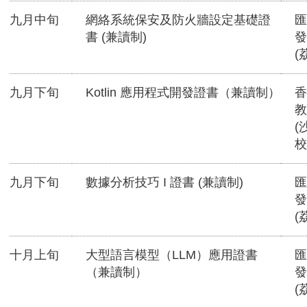
九月中旬
網絡系統保安及防火牆設定基礎證
匯
書 (兼讀制)
發
(
九月下旬
Kotlin 應用程式開發證書（兼讀制）
香
教
(
校
九月下旬
數據分析技巧 I 證書 (兼讀制)
匯
發
(
十月上旬
大型語言模型（LLM）應用證書
匯
（兼讀制）
發
(