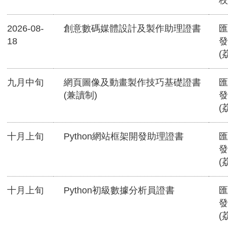
校
2026-08-
創意數碼媒體設計及製作助理證書
匯
18
發
(
九月中旬
網頁圖像及動畫製作技巧基礎證書
匯
(兼讀制)
發
(
十月上旬
Python網站框架開發助理證書
匯
發
(
十月上旬
Python初級數據分析員證書
匯
發
(