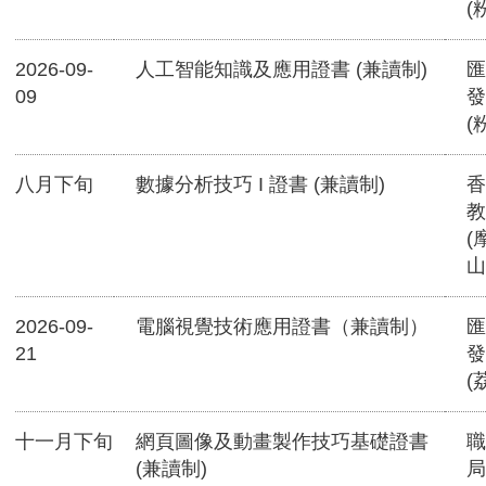
(
2026-09-
人工智能知識及應用證書 (兼讀制)
匯
09
發
(
八月下旬
數據分析技巧 I 證書 (兼讀制)
香
教
(
山
2026-09-
電腦視覺技術應用證書（兼讀制）
匯
21
發
(
十一月下旬
網頁圖像及動畫製作技巧基礎證書
職
(兼讀制)
局