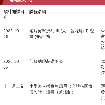
預計開課日
課程名稱
上
期
2026-10-
短片剪輯技巧 III (人工智能應用) 證
香
26
書 (兼讀制)
教
(
校
2026-10-
剪接助理基礎證書
匯
05
發
(
十一月上旬
小型無人機實務應用（立體構圖表
匯
演設計）證書（兼讀制）
發
(