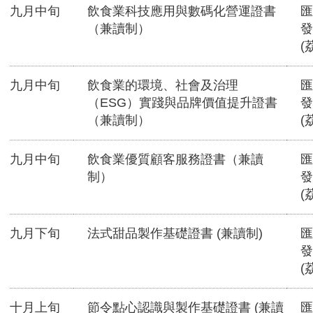
九月中旬
飲食業科技應用與數碼化營運證書
匯
（兼讀制）
發
(
九月中旬
飲食業的環境、社會及治理
匯
（ESG）實踐與品牌價值提升證書
發
（兼讀制）
(
九月中旬
飲食業優質顧客服務證書（兼讀
匯
制）
發
(
九月下旬
法式甜品製作基礎證書 (兼讀制)
匯
發
(
十月上旬
節令點心認識與製作基礎證書 (兼讀
匯