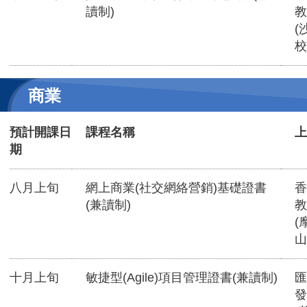
讀制)
教
(
校
商業
預計開課日
課程名稱
上
期
八月上旬
網上商業(社交網絡營銷)基礎證書
香
(兼讀制)
教
(
山
十月上旬
敏捷型(Agile)項目管理證書(兼讀制)
匯
發