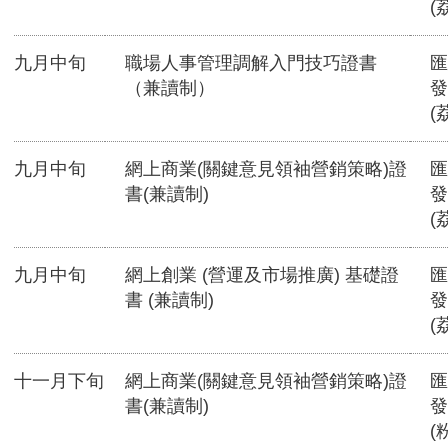
(
九月中旬
職場人事管理調解入門技巧證書
匯
（兼讀制）
發
(
九月中旬
網上商業(關鍵意見領袖營銷策略)證
匯
書(兼讀制)
發
(
九月中旬
網上創業 (營運及市場推廣) 基礎證
匯
書 (兼讀制)
發
(
十一月下旬
網上商業(關鍵意見領袖營銷策略)證
匯
書(兼讀制)
發
(