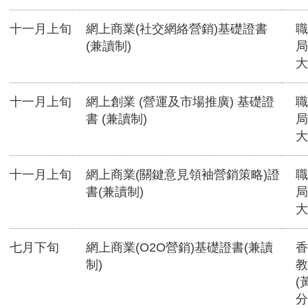
十一月上旬
網上商業(社交網絡營銷)基礎證書
職
(兼讀制)
局
大
十一月上旬
網上創業 (營運及市場推廣) 基礎證
職
書 (兼讀制)
局
大
十一月上旬
網上商業(關鍵意見領袖營銷策略)證
職
書(兼讀制)
局
大
七月下旬
網上商業(O2O營銷)基礎證書(兼讀
香
制)
教
(
分