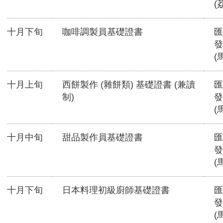
(
十月下旬
咖啡調製員基礎證書
匯
發
(
十月上旬
西餅製作 (雜餅類) 基礎證書 (兼讀
匯
制)
發
(
十月中旬
甜品製作員基礎證書
匯
發
(
十月下旬
日本料理初級廚師基礎證書
匯
發
(