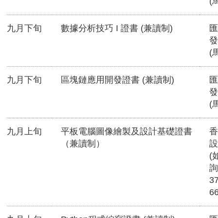
(
九月下旬
數據分析技巧 I 證書 (兼讀制)
匯
發
(
九月下旬
區塊鏈應用開發證書 (兼讀制)
匯
發
(
九月上旬
平板電腦圖像繪製及設計基礎證書
香
（兼讀制）
設
(
詢
3
6