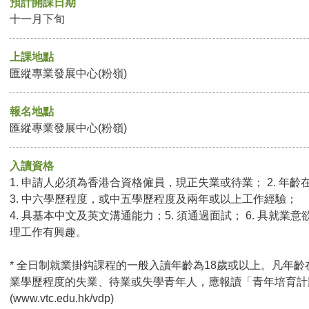
預計開課日期
十一月下旬
上課地點
匯縱專業發展中心(粉嶺)
報名地點
匯縱專業發展中心(粉嶺)
入讀資格
1. 申請人必須為香港合資格僱員，現正失業或待業； 2. 年齡
3. 中六學歷程度，或中五學歷程度及兩年或以上工作經驗；
4. 具基本中文及英文溝通能力；5. 須通過面試； 6. 具就業意
理工作有興趣。
* 全日制就業掛鈎課程的一般入讀年齡為18歲或以上。凡年齡
業學歷程度的失業、待業或失學青年人，應報讀「青年培育計
(
www.vtc.edu.hk/vdp
)