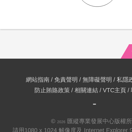
網站指南
免責聲明
無障礙聲明
私隱
防止賄賂政策
相關連結
VTC主頁
©
匯縱專業發展中心版權所
2026
請用1080 x 1024 解像度及 Internet Explo