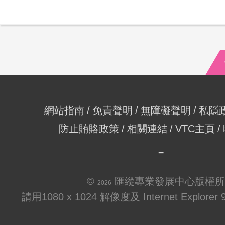
網站指南
免責聲明
無障礙聲明
私隱
防止賄賂政策
相關連結
VTC主頁
©
匯縱專業發展中心版權所
2026
請用1080 x 1024 解像度及 Internet Explo