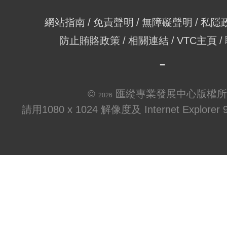
網站指南
免責聲明
無障礙聲明
私隱
防止賄賂政策
相關連結
VTC主頁
©
匯縱專業發展中心版權所
2026
請用1080 x 1024 解像度及 Internet Explo