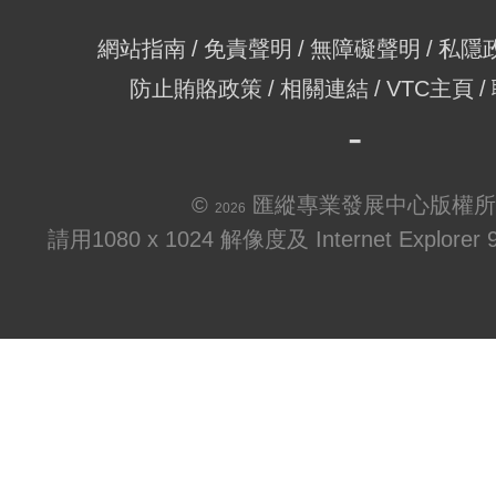
網站指南
免責聲明
無障礙聲明
私隱
防止賄賂政策
相關連結
VTC主頁
©
匯縱專業發展中心版權所
2026
請用1080 x 1024 解像度及 Internet Explo