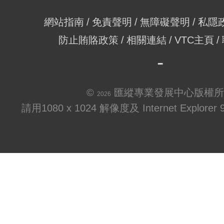
網站指南
免責聲明
無障礙聲明
私隱
防止賄賂政策
相關連結
VTC主頁
©
匯縱專業發展中心版權所
2026
請用1080 x 1024 解像度及 Internet Explo