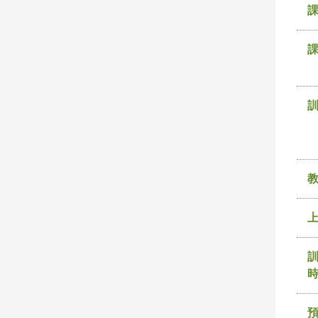
課
訓
時