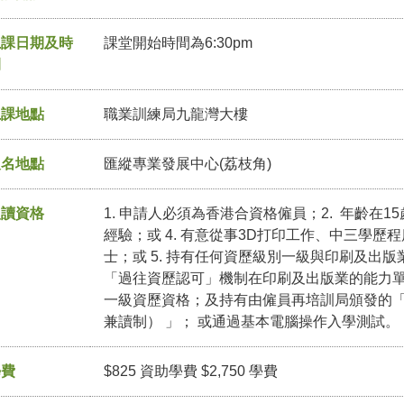
上課日期及時
課堂開始時間為6:30pm
間
上課地點
職業訓練局九龍灣大樓
報名地點
匯縱專業發展中心(荔枝角)
入讀資格
1. 申請人必須為香港合資格僱員；2. 年齡在1
經驗；或 4. 有意從事3D打印工作、中三學
士；或 5. 持有任何資歷級別一級與印刷及出版
「過往資歷認可」機制在印刷及出版業的能力
一級資歷資格；及持有由僱員再培訓局頒發的「
兼讀制） 」； 或通過基本電腦操作入學測試。
學費
$825 資助學費 $2,750 學費