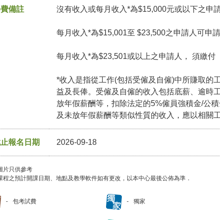
學費備註
沒有收入或每月收入*為$15,000元或以下之申
每月收入*為$15,001至 $23,500之申請人可
每月收入*為$23,501或以上之申請人， 須繳
*收入是指從工作(包括受僱及自僱)中所賺取的
益及長俸。受僱及自僱的收入包括底薪、逾時
放年假薪酬等，扣除法定的5%僱員強積金/公
及未放年假薪酬等類似性質的收入，應以相關
截止報名日期
2026-09-18
圖片只供參考
課程之預計開課日期、地點及教學軟件如有更改，以本中心最後公佈為準．
包考試費
獨家