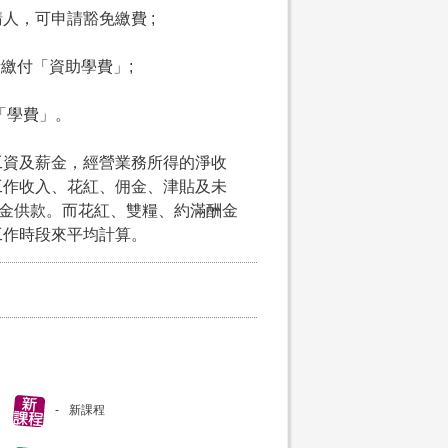
請人，可申請豁免繳費 ;
申請繳付「資助學費」;
付「學費」。
工資及薪金，經營業務所得的淨收
工作收入、花紅、佣金、津貼及未
積金供款。而花紅、雙糧、約滿酬金
工作時段來平均計算。
新課程