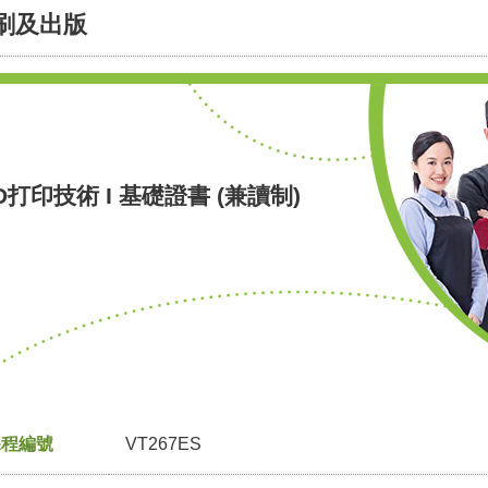
刷及出版
D打印技術 I 基礎證書 (兼讀制)
課程編號
VT267ES