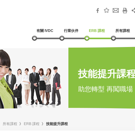
有關 IVDC
行業伙伴
ERB 課程
所有課程
技能提升課
助您轉型 再闖職場
》
所有課程
》
ERB 課程
》
技能提升課程