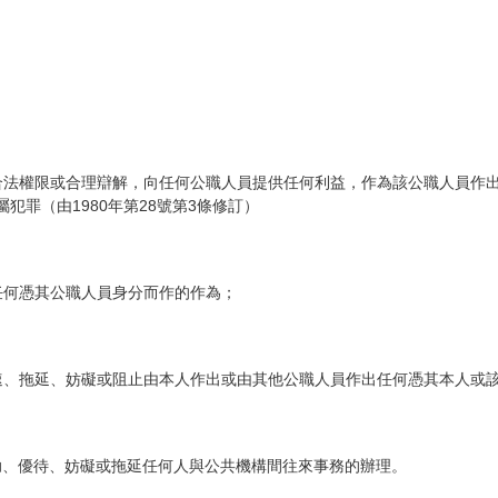
無合法權限或合理辯解，向任何公職人員提供任何利益，作為該公職人員作
犯罪（由1980年第28號第3條修訂）
出任何憑其公職人員身分而作的作為；
加速、拖延、妨礙或阻止由本人作出或由其他公職人員作出任何憑其本人或
協助、優待、妨礙或拖延任何人與公共機構間往來事務的辦理。