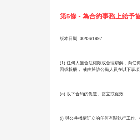
第5條 - 為合約事務上給
版本日期: 30/06/1997
(1) 任何人無合法權限或合理辯解，向
因或報酬， 或由於該公職人員在以下事
(a) 以下合約的促進、簽立或促致
(i) 與公共機構訂立的任何有關執行工