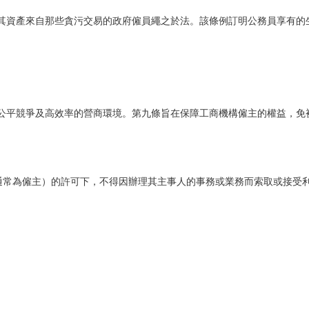
其資產來自那些貪污交易的政府僱員繩之於法。該條例訂明公務員享有的
公平競爭及高效率的營商環境。第九條旨在保障工商機構僱主的權益，免
（通常為僱主）的許可下，不得因辦理其主事人的事務或業務而索取或接受