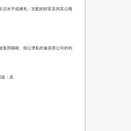
生活水平或擁有╱支配的財富若與其公職
被濫用職權、假公濟私的僱員害公司的利
利益：及