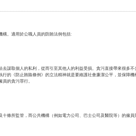
機構。適用於公職人員的防賄法例包括:
法去謀取個人的私利，從而引至其他人的利益受損。貪污直接帶來很多不
執行的《防止賄賂條例》的立法精神就是要維護社會廉潔公平，並保障機
僱員的貪污罪行。
及十條所監管，而公共機構（例如電力公司、巴士公司及醫院等）的僱員