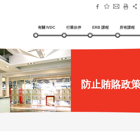
有關 IVDC
行業伙伴
ERB 課程
所有課程
防止賄賂政