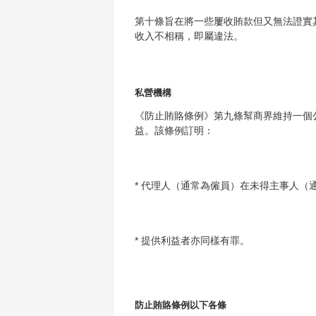
第十條旨在將一些屢收賄款但又無法證實
收入不相稱，即屬違法。
私營機構
《防止賄賂條例》第九條幫商界維持一個
益。該條例訂明：
* 代理人（通常為僱員）在未得主事人
* 提供利益者亦同樣有罪。
防止賄賂條例以下各條