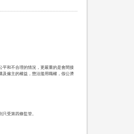
公平和不合理的情況，更嚴重的是會間接
構及僱主的權益，懲治濫用職權，假公濟
則只受第四條監管。