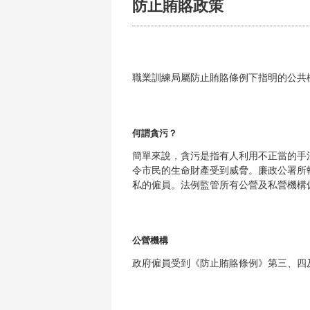
防止賄賂政策
職業訓練局屬防止賄賂條例下指明的公共
何謂貪污？
簡單來說，貪污是指有人利用不正當的手
令市民的生命財產受到威脅。廉政公署所
私的僱員。法例監管所有公營及私營機構
公營機構
政府僱員受到《防止賄賂條例》第三、四