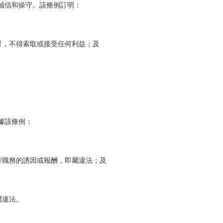
誠信和操守。該條例訂明：
可，不得索取或接受任何利益；及
。
據該條例：
行職務的誘因或報酬，即屬違法；及
屬違法。