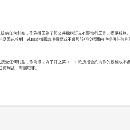
他人提供任何利益，作為撤回為了與公共機構訂立有關執行工作、提供服務
的誘因或報酬，或由於撤回該項投標或不參與該項投標而向他提供任何利
取或接受任何利益，作為撤回為了訂立第（１）款所指合約而作的投標或不
任何利益，即屬犯罪。