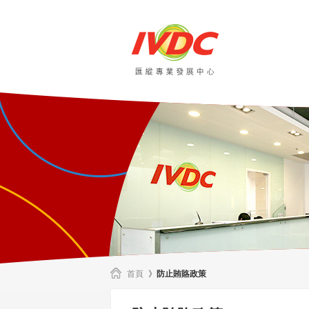
首頁
》
防止賄賂政策