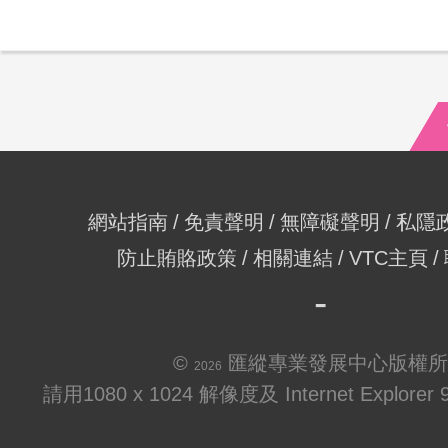
網站指南
免責聲明
無障礙聲明
私隱
防止賄賂政策
相關連結
VTC主頁
©
匯縱專業發展中心版權所
2026
請用1080 x 1024 解像度及 Internet Explo