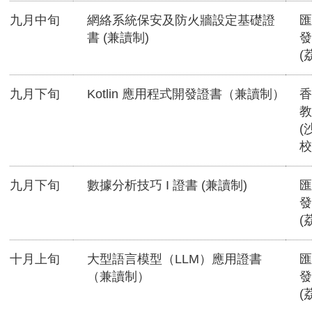
九月中旬
網絡系統保安及防火牆設定基礎證
匯
書 (兼讀制)
發
(
九月下旬
Kotlin 應用程式開發證書（兼讀制）
香
教
(
校
九月下旬
數據分析技巧 I 證書 (兼讀制)
匯
發
(
十月上旬
大型語言模型（LLM）應用證書
匯
（兼讀制）
發
(