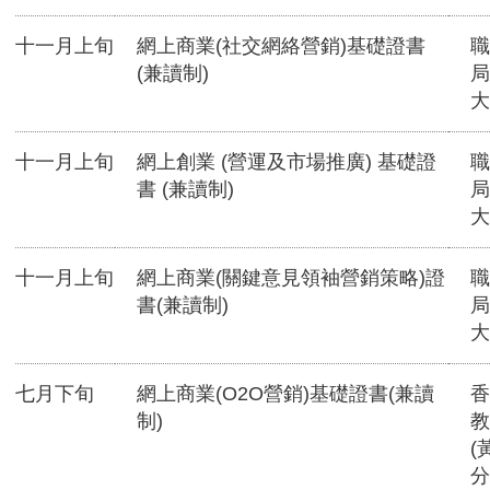
十一月上旬
網上商業(社交網絡營銷)基礎證書
職
(兼讀制)
局
大
十一月上旬
網上創業 (營運及市場推廣) 基礎證
職
書 (兼讀制)
局
大
十一月上旬
網上商業(關鍵意見領袖營銷策略)證
職
書(兼讀制)
局
大
七月下旬
網上商業(O2O營銷)基礎證書(兼讀
香
制)
教
(
分