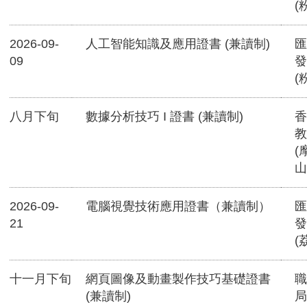
(
2026-09-
人工智能知識及應用證書 (兼讀制)
匯
09
發
(
八月下旬
數據分析技巧 I 證書 (兼讀制)
香
教
(
山
2026-09-
電腦視覺技術應用證書（兼讀制）
匯
21
發
(
十一月下旬
網頁圖像及動畫製作技巧基礎證書
職
(兼讀制)
局