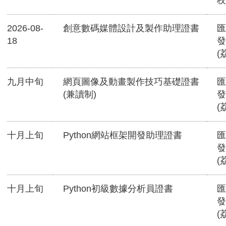
校
2026-08-
創意數碼媒體設計及製作助理證書
匯
18
發
(
九月中旬
網頁圖像及動畫製作技巧基礎證書
匯
(兼讀制)
發
(
十月上旬
Python網站框架開發助理證書
匯
發
(
十月上旬
Python初級數據分析員證書
匯
發
(