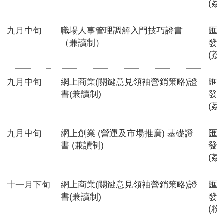
(
九月中旬
職場人事管理調解入門技巧證書
匯
（兼讀制）
發
(
九月中旬
網上商業(關鍵意見領袖營銷策略)證
匯
書(兼讀制)
發
(
九月中旬
網上創業 (營運及市場推廣) 基礎證
匯
書 (兼讀制)
發
(
十一月下旬
網上商業(關鍵意見領袖營銷策略)證
匯
書(兼讀制)
發
(