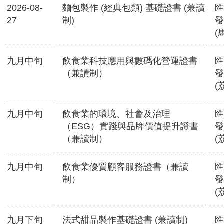
2026-08-
麵包製作 (經典包類) 基礎證書 (兼讀
匯
27
制)
發
(
九月中旬
飲食業科技應用與數碼化營運證書
匯
（兼讀制）
發
(
九月中旬
飲食業的環境、社會及治理
匯
（ESG）實踐與品牌價值提升證書
發
（兼讀制）
(
九月中旬
飲食業優質顧客服務證書（兼讀
匯
制）
發
(
九月下旬
法式甜品製作基礎證書 (兼讀制)
匯