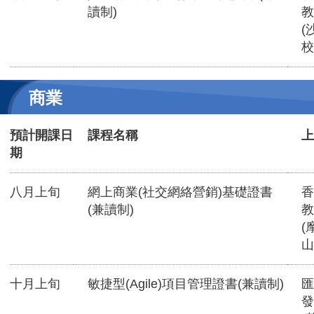
讀制)
教
(
校
商業
預計開課日
課程名稱
上
期
八月上旬
網上商業(社交網絡營銷)基礎證書
香
(兼讀制)
教
(
山
十月上旬
敏捷型(Agile)項目管理證書(兼讀制)
匯
發