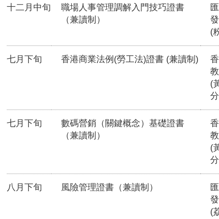
十二月中旬
職場人事管理調解入門技巧證書
匯
（兼讀制）
發
(
七月下旬
香港商業法例(勞工法)證書 (兼讀制)
香
教
(
分
七月下旬
數碼營銷（關鍵概念）基礎證書
香
（兼讀制）
教
(
分
八月下旬
風險管理證書（兼讀制）
匯
發
(