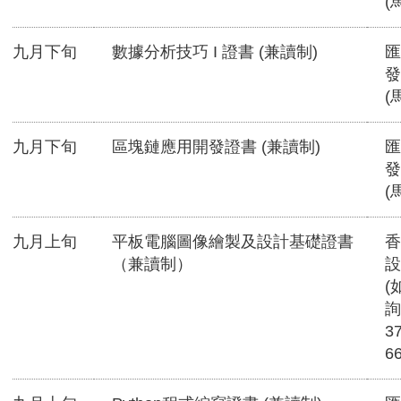
(
九月下旬
數據分析技巧 I 證書 (兼讀制)
匯
發
(
九月下旬
區塊鏈應用開發證書 (兼讀制)
匯
發
(
九月上旬
平板電腦圖像繪製及設計基礎證書
香
（兼讀制）
設
(
詢
3
6