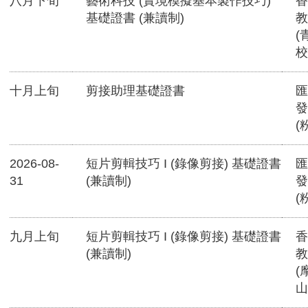
八月下旬
藝術科技 (實境模擬基本製作技巧)
香
基礎證書 (兼讀制)
教
(
校
十月上旬
剪接助理基礎證書
匯
發
(
2026-08-
短片剪輯技巧 I (錄像剪接) 基礎證書
匯
31
(兼讀制)
發
(
九月上旬
短片剪輯技巧 I (錄像剪接) 基礎證書
香
(兼讀制)
教
(
山