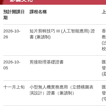
預計開課日
課程名稱
上
期
2026-10-
短片剪輯技巧 III (人工智能應用) 證
香
26
書 (兼讀制)
教
(
校
2026-10-
剪接助理基礎證書
匯
05
發
(
十一月上旬
小型無人機實務應用（立體構圖表
匯
演設計）證書（兼讀制）
發
(