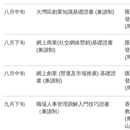
八月中旬
大灣區創業知識基礎證書 (兼讀制)
匯
發
(
八月下旬
網上商業(社交網絡營銷)基礎證書
匯
(兼讀制)
發
(
八月中旬
網上創業 (營運及市場推廣) 基礎證
匯
書 (兼讀制)
發
(
九月下旬
職場人事管理調解入門技巧證書
香
（兼讀制）
教
(
山