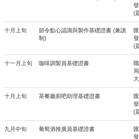
發
(
十月上旬
節令點心認識與製作基礎證書 (兼讀
匯
制)
發
(
十一月上旬
咖啡調製員基礎證書
職
局
大
十月上旬
茶餐廳廚吧助理基礎證書
匯
發
(
九月中旬
葡萄酒推廣員基礎證書
匯
發