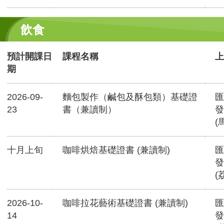
飲食
預計開課日
課程名稱
上
期
2026-09-
麵包製作（鹹包及酥包類）基礎證
匯
23
書（兼讀制）
發
(
十月上旬
咖啡烘焙基礎證書 (兼讀制)
匯
發
(
2026-10-
咖啡拉花藝術基礎證書 (兼讀制)
匯
14
發