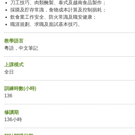
刀工技巧、肉類醃製、泰式及越南食品製作；
採購及貯存常識，食物成本計算及控制損耗；
飲食業工作安全、防火常識及職安健康；
職涯規劃、求職及面試基本技巧。
教學語言
粵語，中文筆記
上課模式
全日
訓練時數(小時)
136
修讀期
136小時