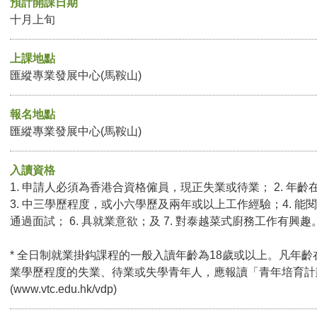
預計開課日期
十月上旬
上課地點
匯縱專業發展中心(馬鞍山)
報名地點
匯縱專業發展中心(馬鞍山)
入讀資格
1. 申請人必須為香港合資格僱員，現正失業或待業； 2. 年齡
3. 中三學歷程度，或小六學歷及兩年或以上工作經驗；4. 能閱
通過面試； 6. 具就業意欲；及 7. 對泰越菜式廚務工作有興趣
* 全日制就業掛鈎課程的一般入讀年齡為18歲或以上。凡年齡
業學歷程度的失業、待業或失學青年人，應報讀「青年培育計
(
www.vtc.edu.hk/vdp
)