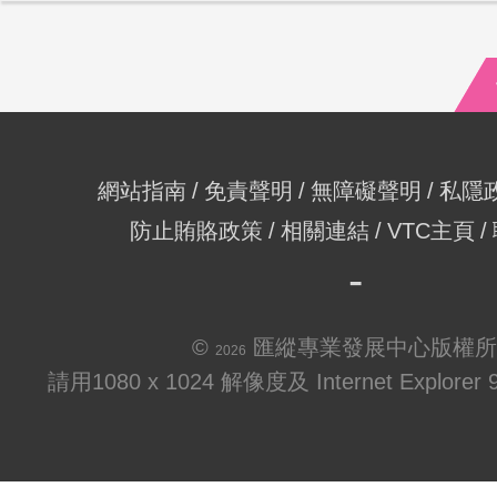
網站指南
免責聲明
無障礙聲明
私隱
防止賄賂政策
相關連結
VTC主頁
©
匯縱專業發展中心版權所
2026
請用1080 x 1024 解像度及 Internet Explo