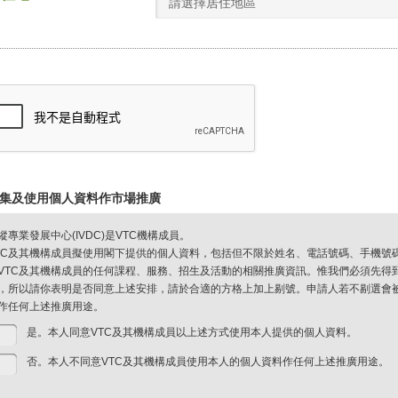
請選擇居住地區
集及使用個人資料作市場推廣
縱專業發展中心(IVDC)是VTC機構成員。
TC及其機構成員擬使用閣下提供的個人資料，包括但不限於姓名、電話號碼、手機號
VTC及其機構成員的任何課程、服務、招生及活動的相關推廣資訊。惟我們必須先得
，所以請你表明是否同意上述安排，請於合適的方格上加上剔號。申請人若不剔選會被視
作任何上述推廣用途。
是。本人同意VTC及其機構成員以上述方式使用本人提供的個人資料。
否。本人不同意VTC及其機構成員使用本人的個人資料作任何上述推廣用途。