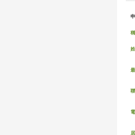
稱
姓
聯