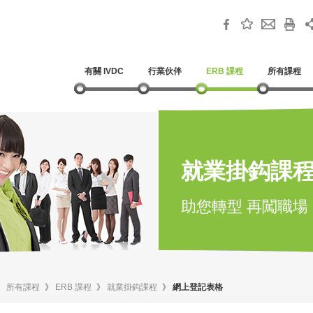
有關 IVDC
行業伙伴
ERB 課程
所有課程
就業掛鈎課
助您轉型 再闖職場
》
所有課程
》
ERB 課程
》
就業掛鈎課程
》
網上登記表格