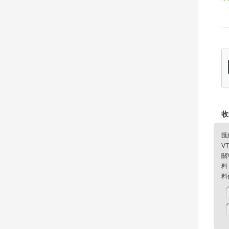
收
匯
V
關
料
料