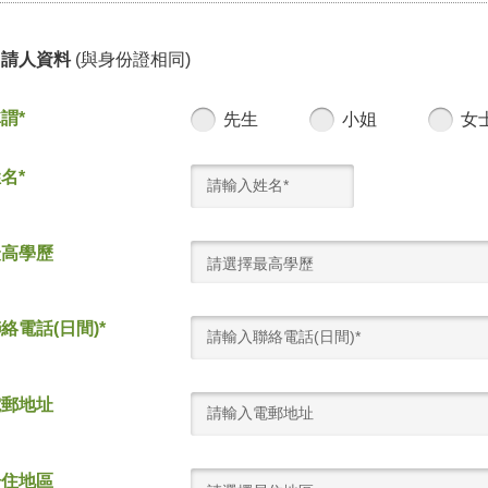
申請人資料
(與身份證相同)
謂*
先生
小姐
女
名*
最高學歷
請選擇最高學歷
絡電話(日間)*
電郵地址
居住地區