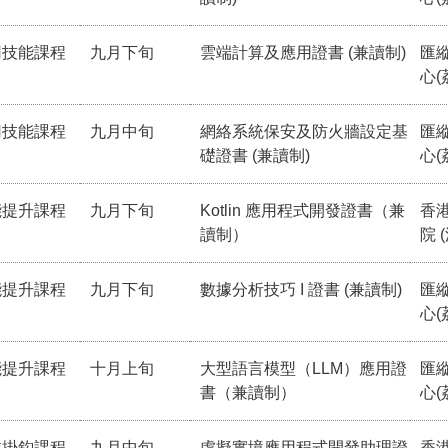
用技能課程
九月下旬
雲端計算及應用證書 (兼讀制)
匯
心(
用技能課程
九月中旬
網絡系統保安及防火牆設定基
匯
礎證書 (兼讀制)
心(
能提升課程
九月下旬
Kotlin 應用程式開發證書（兼
香
讀制）
院 
能提升課程
九月下旬
數據分析技巧 I 證書 (兼讀制)
匯
心(
能提升課程
十月上旬
大型語言模型（LLM）應用證
匯
書（兼讀制）
心(
業掛鈎課程
九月中旬
虛擬實境應用程式開發助理證
香