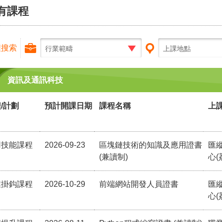
有課程
程搜索
行業範疇
上課地點
資訊及通訊科技
/計劃
預計開課日期
課程名稱
上
用技能課程
2026-09-23
區塊鏈技術的知識及應用證書
匯
(兼讀制)
心(
業掛鈎課程
2026-10-29
前端網站開發人員證書
匯
心(