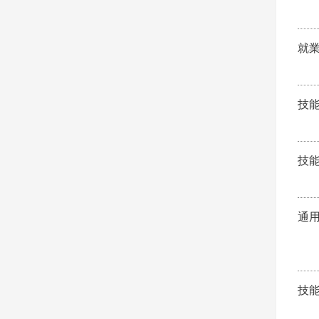
就
技
技
通
技