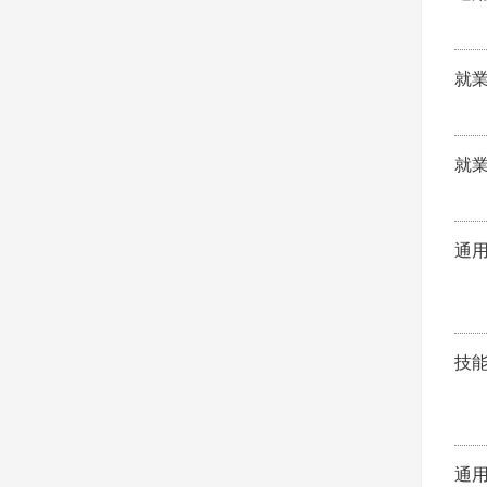
就
就
通
技
通