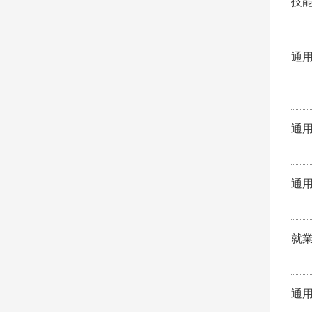
技
通
通
通
就
通