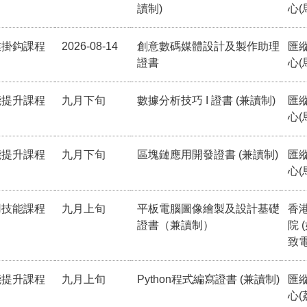
讀制)
心(
業掛鈎課程
2026-08-14
創意數碼媒體設計及製作助理
匯
證書
心(
能提升課程
九月下旬
數據分析技巧 I 證書 (兼讀制)
匯
心(
能提升課程
九月下旬
區塊鏈應用開發證書 (兼讀制)
匯
心(
用技能課程
九月上旬
平板電腦圖像繪製及設計基礎
香
證書（兼讀制）
院 
致電
能提升課程
九月上旬
Python程式編寫證書 (兼讀制)
匯
心(