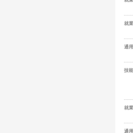
就
通
技
就
通