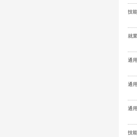
技
就
通
通
通
技