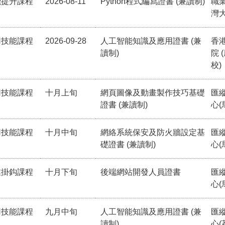
能提升課程
2026-08-11
Python程式編寫證書 (兼讀制)
職
灣
用技能課程
2026-09-28
人工智能知識及應用證書 (兼
香
讀制)
院 
校)
用技能課程
十月上旬
網頁圖像及動畫製作技巧基礎
匯
證書 (兼讀制)
心(
用技能課程
十月中旬
網絡系統保安及防火牆設定基
匯
礎證書 (兼讀制)
心(
業掛鈎課程
十月下旬
後端網站開發人員證書
匯
心(
用技能課程
九月中旬
人工智能知識及應用證書 (兼
匯
讀制)
心(