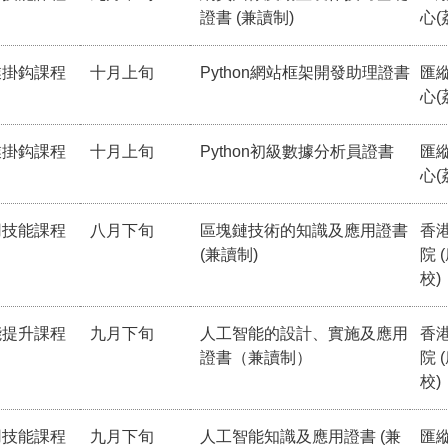
證書 (兼讀制)
心(
業掛鈎課程
十月上旬
Python網站框架開發助理證書
匯
心(
業掛鈎課程
十月上旬
Python初級數據分析員證書
匯
心(
用技能課程
八月下旬
區塊鏈技術的知識及應用證書
香
(兼讀制)
院 
校)
能提升課程
九月下旬
人工智能的設計、實施及應用
香
證書（兼讀制）
院 
校)
用技能課程
九月下旬
人工智能知識及應用證書 (兼
匯