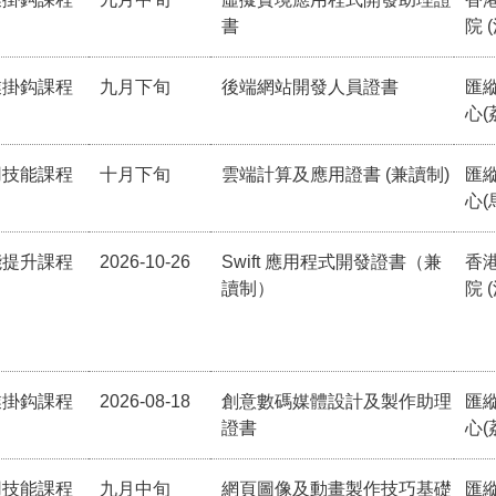
書
院 
業掛鈎課程
九月下旬
後端網站開發人員證書
匯
心(
用技能課程
十月下旬
雲端計算及應用證書 (兼讀制)
匯
心(
能提升課程
2026-10-26
Swift 應用程式開發證書（兼
香
讀制）
院 
業掛鈎課程
2026-08-18
創意數碼媒體設計及製作助理
匯
證書
心(
用技能課程
九月中旬
網頁圖像及動畫製作技巧基礎
匯