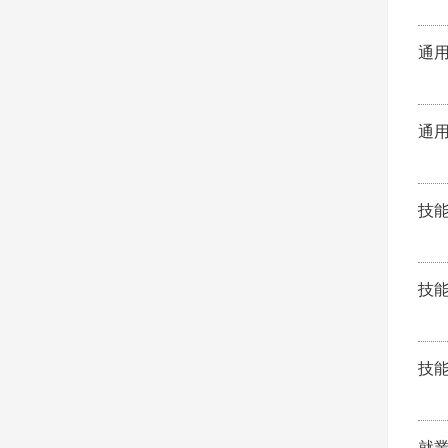
通
通
技
技
技
就