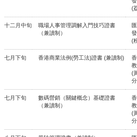
發
(
十二月中旬
職場人事管理調解入門技巧證書
匯
（兼讀制）
發
(
七月下旬
香港商業法例(勞工法)證書 (兼讀制)
香
教
(
分
七月下旬
數碼營銷（關鍵概念）基礎證書
香
（兼讀制）
教
(
分