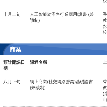
校
十月上旬
人工智能於零售行業應用I證書 (兼
香
讀制)
教
(
校
商業
預計開課日
課程名稱
上
期
八月上旬
網上商業(社交網絡營銷)基礎證書
香
(兼讀制)
教
(
山