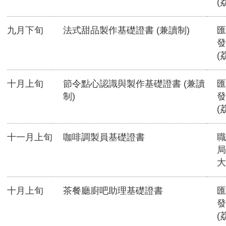
(
九月下旬
法式甜品製作基礎證書 (兼讀制)
匯
發
(
十月上旬
節令點心認識與製作基礎證書 (兼讀
匯
制)
發
(
十一月上旬
咖啡調製員基礎證書
職
局
大
十月上旬
茶餐廳廚吧助理基礎證書
匯
發
(