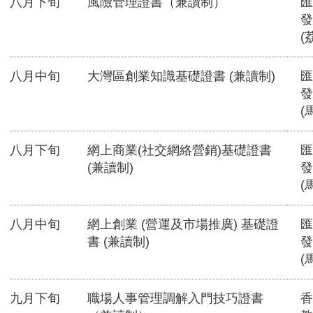
八月下旬
風險管理證書（兼讀制）
匯
發
(
八月中旬
大灣區創業知識基礎證書 (兼讀制)
匯
發
(
八月下旬
網上商業(社交網絡營銷)基礎證書
匯
(兼讀制)
發
(
八月中旬
網上創業 (營運及市場推廣) 基礎證
匯
書 (兼讀制)
發
(
九月下旬
職場人事管理調解入門技巧證書
香