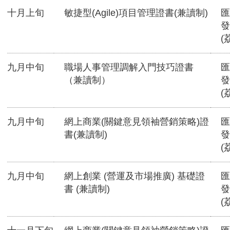
十月上旬
敏捷型(Agile)項目管理證書(兼讀制)
匯
發
(
九月中旬
職場人事管理調解入門技巧證書
匯
（兼讀制）
發
(
九月中旬
網上商業(關鍵意見領袖營銷策略)證
匯
書(兼讀制)
發
(
九月中旬
網上創業 (營運及市場推廣) 基礎證
匯
書 (兼讀制)
發
(