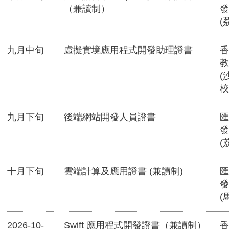
（兼讀制）
發
(
九月中旬
虛擬實境應用程式開發助理證書
香
教
(
校
九月下旬
後端網站開發人員證書
匯
發
(
十月下旬
雲端計算及應用證書 (兼讀制)
匯
發
(
2026-10-
Swift 應用程式開發證書（兼讀制）
香