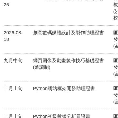
26
教
(
校
2026-08-
創意數碼媒體設計及製作助理證書
匯
18
發
(
九月中旬
網頁圖像及動畫製作技巧基礎證書
匯
(兼讀制)
發
(
十月上旬
Python網站框架開發助理證書
匯
發
(
十月上旬
Python初級數據分析員證書
匯