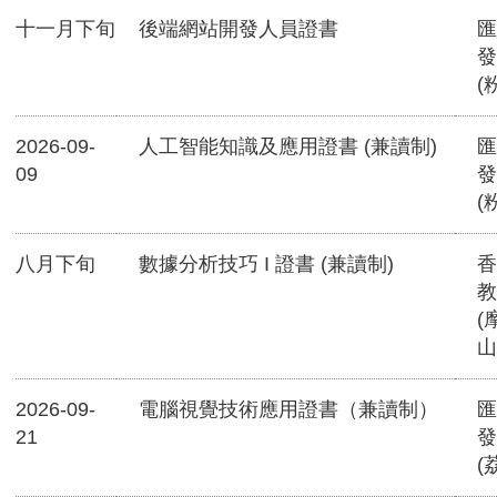
十一月下旬
後端網站開發人員證書
匯
發
(
2026-09-
人工智能知識及應用證書 (兼讀制)
匯
09
發
(
八月下旬
數據分析技巧 I 證書 (兼讀制)
香
教
(
山
2026-09-
電腦視覺技術應用證書（兼讀制）
匯
21
發
(