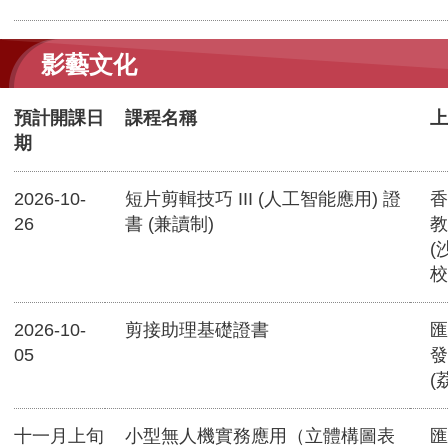
影藝文化
預計開課日
課程名稱
上
期
2026-10-
短片剪輯技巧 III (人工智能應用) 證
香
26
書 (兼讀制)
教
(
校
2026-10-
剪接助理基礎證書
匯
05
發
(
十一月上旬
小型無人機實務應用（立體構圖表
匯