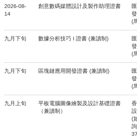
2026-08-
創意數碼媒體設計及製作助理證書
匯
14
發
(
九月下旬
數據分析技巧 I 證書 (兼讀制)
匯
發
(
九月下旬
區塊鏈應用開發證書 (兼讀制)
匯
發
(
九月上旬
平板電腦圖像繪製及設計基礎證書
香
（兼讀制）
設
(
詢
3