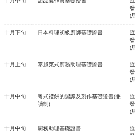
十月中旬
甜品製作員基礎證書
匯
發
(
十月下旬
日本料理初級廚師基礎證書
匯
發
(
十月上旬
泰越菜式廚務助理基礎證書
匯
發
(
十月中旬
粵式禮餅的認識及製作基礎證書(兼
匯
讀制)
發
(
十月中旬
廚務助理基礎證書
匯