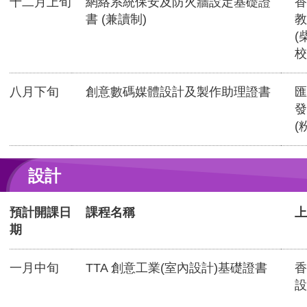
十二月上旬
網絡系統保安及防火牆設定基礎證
香
書 (兼讀制)
教
(
校
八月下旬
創意數碼媒體設計及製作助理證書
匯
發
(
設計
預計開課日
課程名稱
上
期
一月中旬
TTA 創意工業(室內設計)基礎證書
香
設