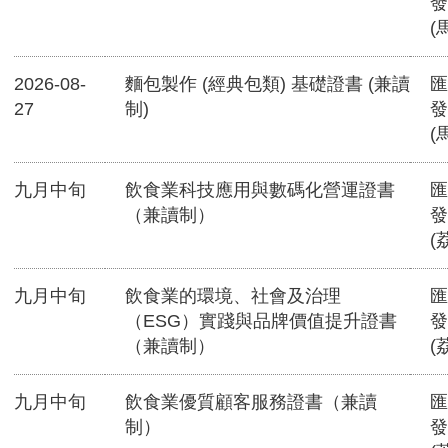
發
(
2026-08-
麵包製作 (經典包類) 基礎證書 (兼讀
匯
27
制)
發
(
九月中旬
飲食業科技應用與數碼化營運證書
匯
（兼讀制）
發
(
九月中旬
飲食業的環境、社會及治理
匯
（ESG）實踐與品牌價值提升證書
發
（兼讀制）
(
九月中旬
飲食業優質顧客服務證書（兼讀
匯
制）
發