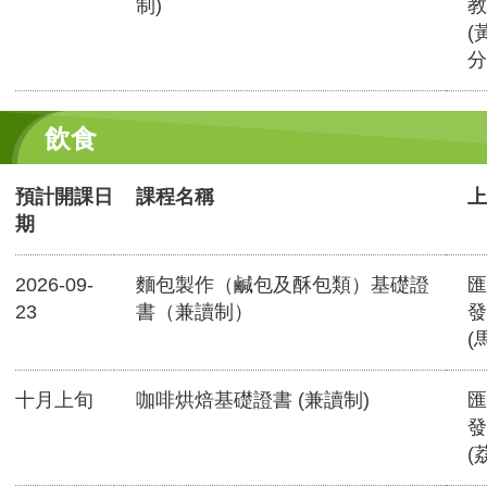
制)
教
(
分
飲食
預計開課日
課程名稱
上
期
2026-09-
麵包製作（鹹包及酥包類）基礎證
匯
23
書（兼讀制）
發
(
十月上旬
咖啡烘焙基礎證書 (兼讀制)
匯
發
(