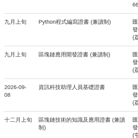
6
九月上旬
Python程式編寫證書 (兼讀制)
匯
發
(
九月上旬
區塊鏈應用開發證書 (兼讀制)
匯
發
(
2026-09-
資訊科技助理人員基礎證書
匯
08
發
(
十二月上旬
區塊鏈技術的知識及應用證書 (兼讀
匯
制)
發
(