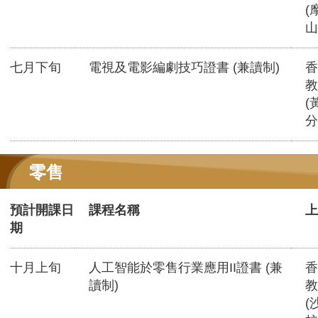
(
山
七月下旬
電視及電影編劇技巧證書 (兼讀制)
香
教
(
分
零售
預計開課日
課程名稱
上
期
十月上旬
人工智能於零售行業應用II證書 (兼
香
讀制)
教
(