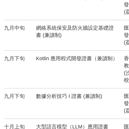
發
(
九月中旬
網絡系統保安及防火牆設定基礎證
匯
書 (兼讀制)
發
(
九月下旬
Kotlin 應用程式開發證書（兼讀制）
香
教
(
校
九月下旬
數據分析技巧 I 證書 (兼讀制)
匯
發
(
十月上旬
大型語言模型（LLM）應用證書
匯