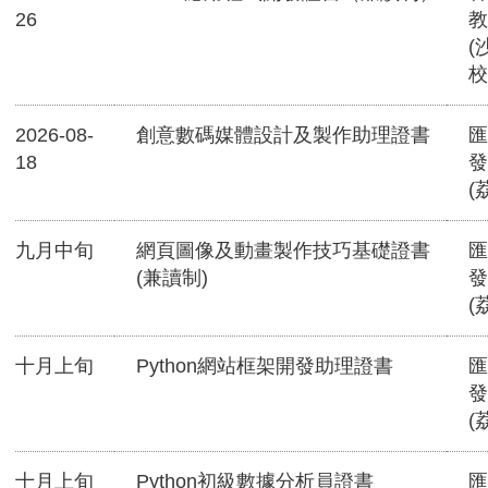
26
教
(
校
2026-08-
創意數碼媒體設計及製作助理證書
匯
18
發
(
九月中旬
網頁圖像及動畫製作技巧基礎證書
匯
(兼讀制)
發
(
十月上旬
Python網站框架開發助理證書
匯
發
(
十月上旬
Python初級數據分析員證書
匯