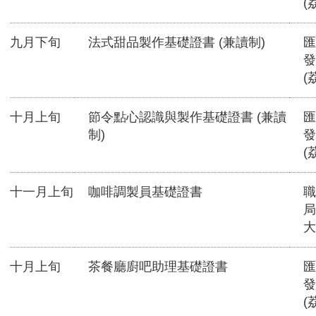
(
九月下旬
法式甜品製作基礎證書 (兼讀制)
匯
發
(
十月上旬
節令點心認識與製作基礎證書 (兼讀
匯
制)
發
(
十一月上旬
咖啡調製員基礎證書
職
局
大
十月上旬
茶餐廳廚吧助理基礎證書
匯
發
(