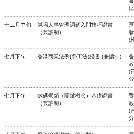
發
(
十二月中旬
職場人事管理調解入門技巧證書
匯
（兼讀制）
發
(
七月下旬
香港商業法例(勞工法)證書 (兼讀制)
香
教
(
分
七月下旬
數碼營銷（關鍵概念）基礎證書
香
（兼讀制）
教
(
分