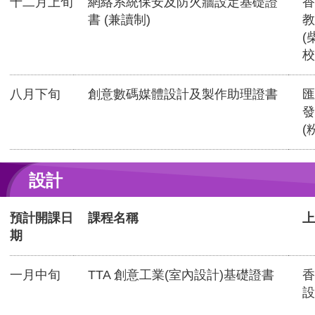
十二月上旬
網絡系統保安及防火牆設定基礎證
香
書 (兼讀制)
教
(
校
八月下旬
創意數碼媒體設計及製作助理證書
匯
發
(
設計
預計開課日
課程名稱
上
期
一月中旬
TTA 創意工業(室內設計)基礎證書
香
設