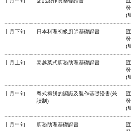
十月中旬
甜品製作員基礎證書
匯
發
(
十月下旬
日本料理初級廚師基礎證書
匯
發
(
十月上旬
泰越菜式廚務助理基礎證書
匯
發
(
十月中旬
粵式禮餅的認識及製作基礎證書(兼
匯
讀制)
發
(
十月中旬
廚務助理基礎證書
匯