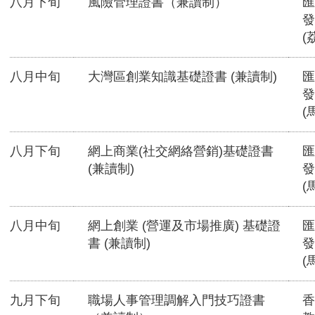
八月下旬
風險管理證書（兼讀制）
匯
發
(
八月中旬
大灣區創業知識基礎證書 (兼讀制)
匯
發
(
八月下旬
網上商業(社交網絡營銷)基礎證書
匯
(兼讀制)
發
(
八月中旬
網上創業 (營運及市場推廣) 基礎證
匯
書 (兼讀制)
發
(
九月下旬
職場人事管理調解入門技巧證書
香