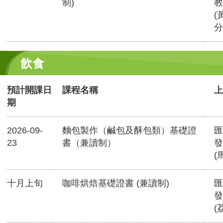
制)
教
(
分
飲食
預計開課日
課程名稱
上
期
2026-09-
麵包製作（鹹包及酥包類）基礎證
匯
23
書（兼讀制）
發
(
十月上旬
咖啡烘焙基礎證書 (兼讀制)
匯
發
(