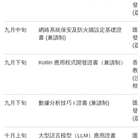
發
(
九月中旬
網絡系統保安及防火牆設定基礎證
匯
書 (兼讀制)
發
(
九月下旬
Kotlin 應用程式開發證書（兼讀制）
香
教
(
校
九月下旬
數據分析技巧 I 證書 (兼讀制)
匯
發
(
十月上旬
大型語言模型（LLM）應用證書
匯