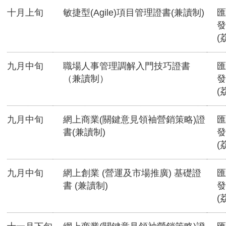
十月上旬
敏捷型(Agile)項目管理證書(兼讀制)
匯
發
(
九月中旬
職場人事管理調解入門技巧證書
匯
（兼讀制）
發
(
九月中旬
網上商業(關鍵意見領袖營銷策略)證
匯
書(兼讀制)
發
(
九月中旬
網上創業 (營運及市場推廣) 基礎證
匯
書 (兼讀制)
發
(