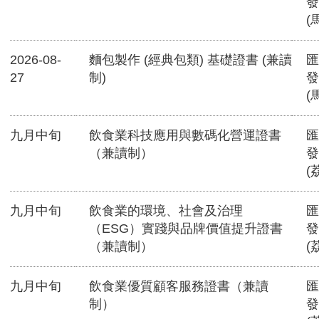
發
(
2026-08-
麵包製作 (經典包類) 基礎證書 (兼讀
匯
27
制)
發
(
九月中旬
飲食業科技應用與數碼化營運證書
匯
（兼讀制）
發
(
九月中旬
飲食業的環境、社會及治理
匯
（ESG）實踐與品牌價值提升證書
發
（兼讀制）
(
九月中旬
飲食業優質顧客服務證書（兼讀
匯
制）
發