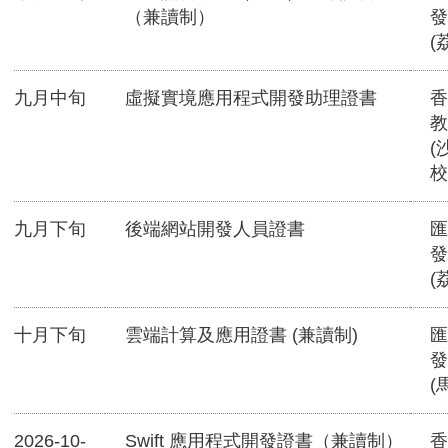
（兼讀制）
發
(
九月中旬
虛擬實境應用程式開發助理證書
香
教
(
校
九月下旬
後端網站開發人員證書
匯
發
(
十月下旬
雲端計算及應用證書 (兼讀制)
匯
發
(
2026-10-
Swift 應用程式開發證書（兼讀制）
香