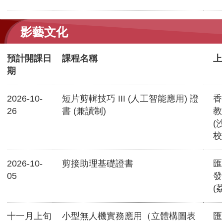
影藝文化
預計開課日
課程名稱
上
期
2026-10-
短片剪輯技巧 III (人工智能應用) 證
香
26
書 (兼讀制)
教
(
校
2026-10-
剪接助理基礎證書
匯
05
發
(
十一月上旬
小型無人機實務應用（立體構圖表
匯