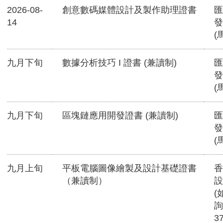
2026-08-
創意數碼媒體設計及製作助理證書
匯
14
發
(
九月下旬
數據分析技巧 I 證書 (兼讀制)
匯
發
(
九月下旬
區塊鏈應用開發證書 (兼讀制)
匯
發
(
九月上旬
平板電腦圖像繪製及設計基礎證書
香
（兼讀制）
設
(
詢
3