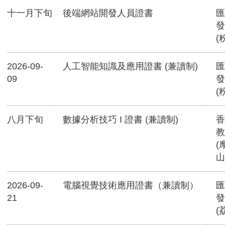
十一月下旬
後端網站開發人員證書
匯
發
(
2026-09-
人工智能知識及應用證書 (兼讀制)
匯
09
發
(
八月下旬
數據分析技巧 I 證書 (兼讀制)
香
教
(
山
2026-09-
電腦視覺技術應用證書（兼讀制）
匯
21
發
(