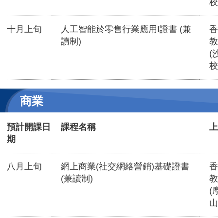
校
十月上旬
人工智能於零售行業應用I證書 (兼
香
讀制)
教
(
校
商業
預計開課日
課程名稱
上
期
八月上旬
網上商業(社交網絡營銷)基礎證書
香
(兼讀制)
教
(
山