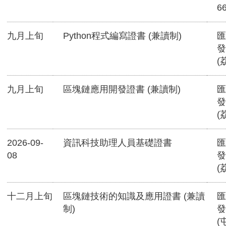
6
九月上旬
Python程式編寫證書 (兼讀制)
匯
發
(
九月上旬
區塊鏈應用開發證書 (兼讀制)
匯
發
(
2026-09-
資訊科技助理人員基礎證書
匯
08
發
(
十二月上旬
區塊鏈技術的知識及應用證書 (兼讀
匯
制)
發
(