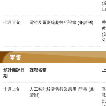
(
山
七月下旬
電視及電影編劇技巧證書 (兼讀制)
香
教
(
分
零售
預計開課日
課程名稱
上
期
十月上旬
人工智能於零售行業應用II證書 (兼
香
讀制)
教
(