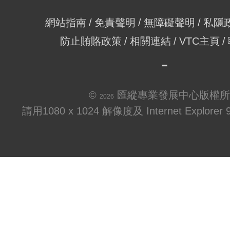
網站指南
免責聲明
無障礙聲明
私隱
防止賄賂政策
相關連結
VTC主頁
©
匯縱專業發展中心版權所
2026
請用1080 x 1024 解像度及 Internet Explo