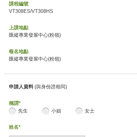
課程編號
VT308ES/VT308HS
上課地點
匯縱專業發展中心(粉嶺)
報名地點
匯縱專業發展中心(粉嶺)
申請人資料
(與身份證相同)
稱謂*
先生
小姐
女士
姓名*