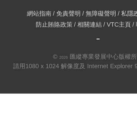
網站指南
免責聲明
無障礙聲明
私隱
防止賄賂政策
相關連結
VTC主頁
©
匯縱專業發展中心版權所
2026
請用1080 x 1024 解像度及 Internet Explo