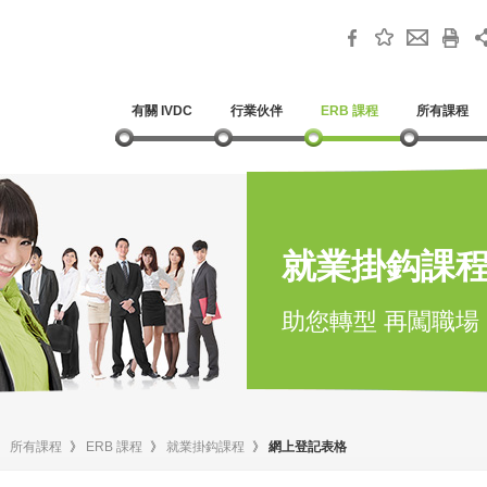
有關 IVDC
行業伙伴
ERB 課程
所有課程
就業掛鈎課
助您轉型 再闖職場
》
所有課程
》
ERB 課程
》
就業掛鈎課程
》
網上登記表格