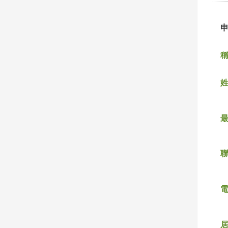
稱
姓
聯