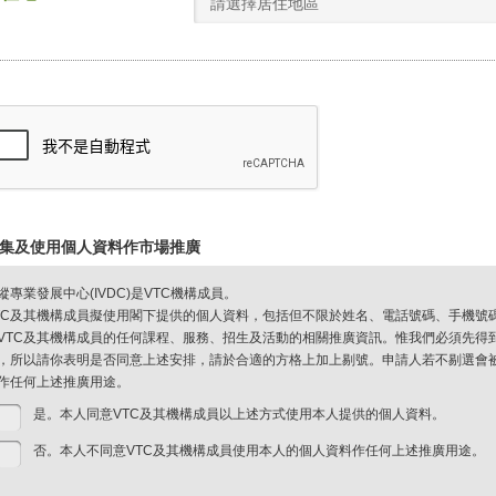
請選擇居住地區
集及使用個人資料作市場推廣
縱專業發展中心(IVDC)是VTC機構成員。
TC及其機構成員擬使用閣下提供的個人資料，包括但不限於姓名、電話號碼、手機號
VTC及其機構成員的任何課程、服務、招生及活動的相關推廣資訊。惟我們必須先得
，所以請你表明是否同意上述安排，請於合適的方格上加上剔號。申請人若不剔選會被視
作任何上述推廣用途。
是。本人同意VTC及其機構成員以上述方式使用本人提供的個人資料。
否。本人不同意VTC及其機構成員使用本人的個人資料作任何上述推廣用途。