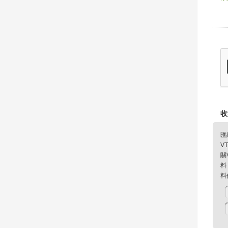
收
匯
V
關
料
料