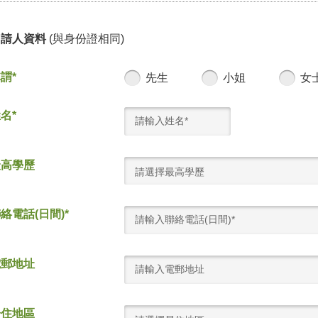
申請人資料
(與身份證相同)
謂*
先生
小姐
女
名*
最高學歷
請選擇最高學歷
絡電話(日間)*
電郵地址
居住地區