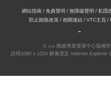
網站指南
免責聲明
無障礙聲明
私隱
防止賄賂政策
相關連結
VTC主頁
©
匯縱專業發展中心版權所
2026
請用1080 x 1024 解像度及 Internet Explo