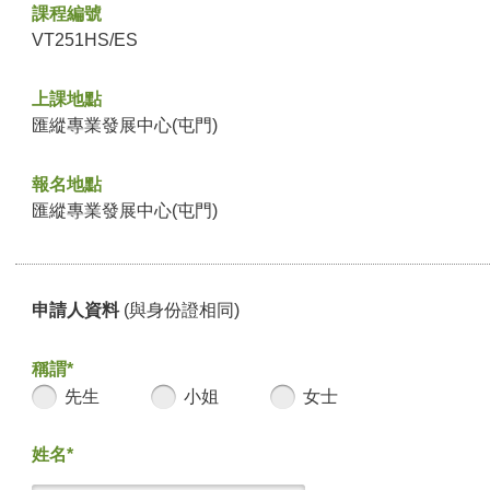
課程編號
VT251HS/ES
上課地點
匯縱專業發展中心(屯門)
報名地點
匯縱專業發展中心(屯門)
申請人資料
(與身份證相同)
稱謂*
先生
小姐
女士
姓名*