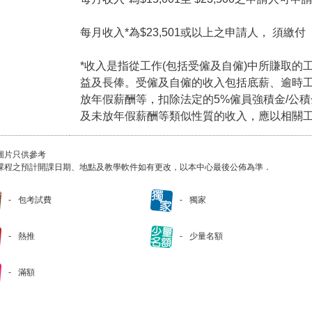
每月收入*為$23,501或以上之申請人， 須繳
*收入是指從工作(包括受僱及自僱)中所賺取的
益及長俸。受僱及自僱的收入包括底薪、逾時
放年假薪酬等，扣除法定的5%僱員強積金/公
及未放年假薪酬等類似性質的收入，應以相關
圖片只供參考
課程之預計開課日期、地點及教學軟件如有更改，以本中心最後公佈為準．
包考試費
獨家
熱推
少量名額
滿額