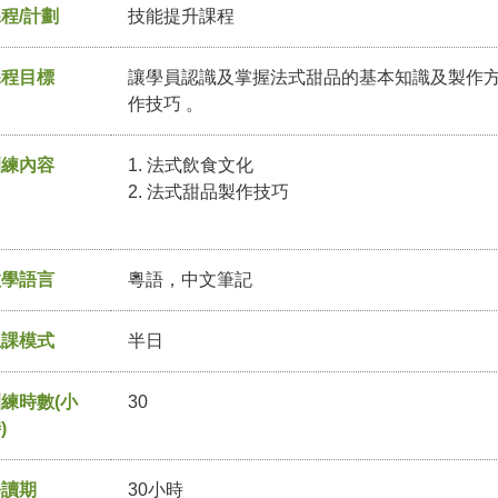
程/計劃
技能提升課程
課程目標
讓學員認識及掌握法式甜品的基本知識及製作方
作技巧 。
訓練內容
1. 法式飲食文化
2. 法式甜品製作技巧
教學語言
粵語，中文筆記
上課模式
半日
練時數(小
30
)
修讀期
30小時