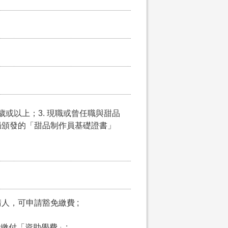
5歲或以上；3. 現職或曾任職與甜品
局頒發的「甜品制作員基礎證書」
請人，可申請豁免繳費 ;
申請繳付「資助學費」;