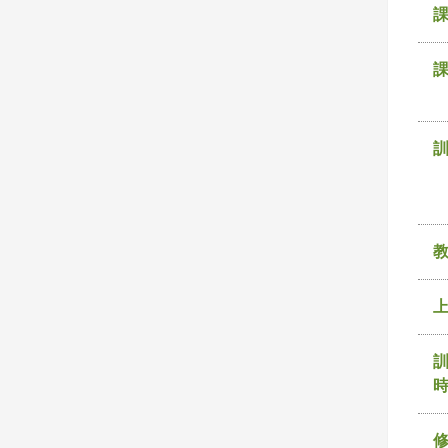
課
訓
時