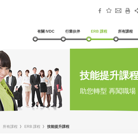
有關 IVDC
行業伙伴
ERB 課程
所有課程
技能提升課
助您轉型 再闖職場
》
所有課程
》
ERB 課程
》
技能提升課程