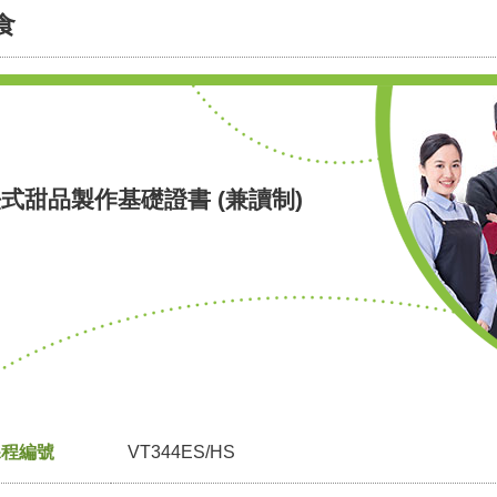
食
式甜品製作基礎證書 (兼讀制)
課程編號
VT344ES/HS