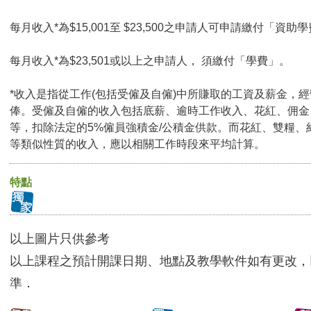
每月收入*為$15,001至 $23,500之申請人可申請繳付「資助學
每月收入*為$23,501或以上之申請人， 須繳付「學費」。
*收入是指從工作(包括受僱及自僱)中所賺取的工資及薪金，
俸。受僱及自僱的收入包括底薪、逾時工作收入、花紅、佣金
等，扣除法定的5%僱員強積金/公積金供款。而花紅、雙糧、
等類似性質的收入，應以相關工作時段來平均計算。
特點
以上圖片只供參考
以上課程之預計開課日期、地點及教學軟件如有更改，
準．