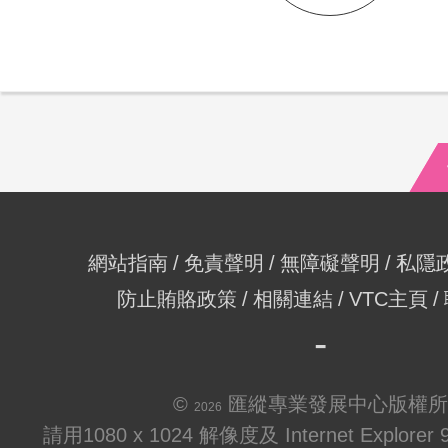
網站指南
免責聲明
無障礙聲明
私隱
防止賄賂政策
相關連結
VTC主頁
©
匯縱專業發展中心版權所
2026
請用1080 x 1024 解像度及 Internet Explo