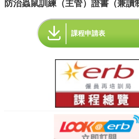
防治蟲鼠訓練（主管）證書（兼讀
課程申請表