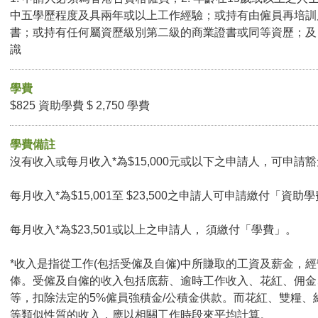
中五學歷程度及具兩年或以上工作經驗；或持有由僱員再培訓
書；或持有任何屬資歷級別第二級的商業證書或同等資歷；及 4
識
學費
$825 資助學費 $ 2,750 學費
學費備註
沒有收入或每月收入*為$15,000元或以下之申請人，可申請豁免
每月收入*為$15,001至 $23,500之申請人可申請繳付「資助學
每月收入*為$23,501或以上之申請人， 須繳付「學費」。
*收入是指從工作(包括受僱及自僱)中所賺取的工資及薪金，
俸。受僱及自僱的收入包括底薪、逾時工作收入、花紅、佣金
等，扣除法定的5%僱員強積金/公積金供款。而花紅、雙糧、
等類似性質的收入，應以相關工作時段來平均計算。