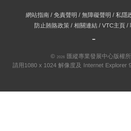
網站指南
免責聲明
無障礙聲明
私隱
防止賄賂政策
相關連結
VTC主頁
©
匯縱專業發展中心版權所
2026
請用1080 x 1024 解像度及 Internet Explo