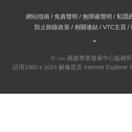
網站指南
免責聲明
無障礙聲明
私隱
防止賄賂政策
相關連結
VTC主頁
©
匯縱專業發展中心版權所
2026
請用1080 x 1024 解像度及 Internet Explo