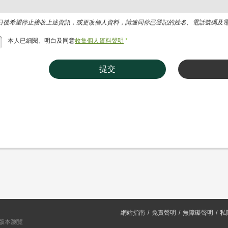
日後希望停止接收上述資訊，或更改個人資料，請連同你已登記的姓名、電話號碼及電郵地址，
本人已細閱、明白及同意
收集個人資料聲明
*
提交
網站指南
免責聲明
無障礙聲明
私
或以上版本瀏覽