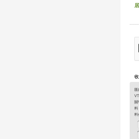
收
匯
V
關
料
料