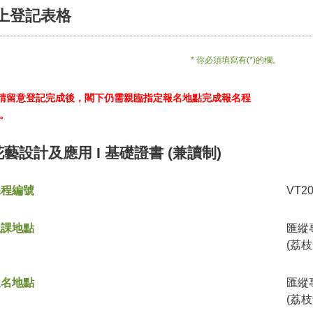
上登記表格
* 你必須填寫有(*)的欄。
*請留意登記完成後，閣下仍需親臨指定報名地點完成報名程
。
花藝設計及應用 I 基礎證書 (兼讀制)
課程編號
VT2
上課地點
匯縱
(荔枝
報名地點
匯縱
(荔枝