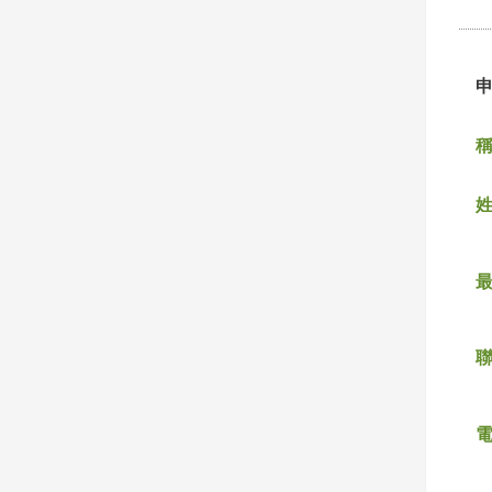
稱
姓
聯