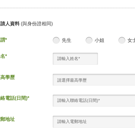
申請人資料
(與身份證相同)
謂*
先生
小姐
女
名*
最高學歷
請選擇最高學歷
絡電話(日間)*
電郵地址