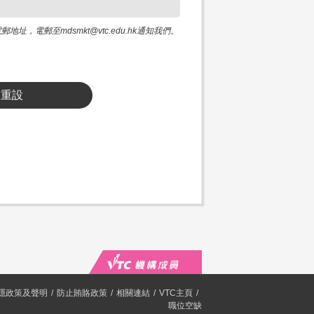
電郵至mdsmkt@vtc.edu.hk通知我們。
重設
隱政策及聲明
防止賄賂政策
相關連結
VTC主頁
職位空缺