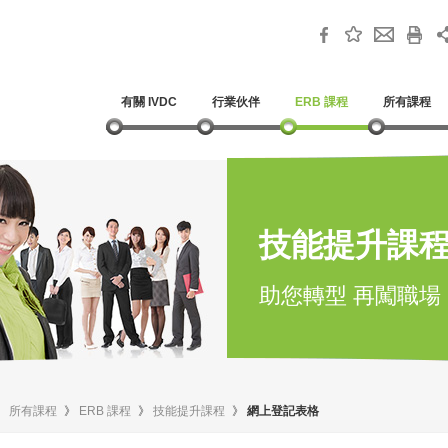
有關 IVDC
行業伙伴
ERB 課程
所有課程
技能提升課
助您轉型 再闖職場
》
所有課程
》
ERB 課程
》
技能提升課程
》
網上登記表格