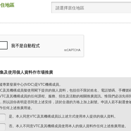
居住地區
請選擇居住地區
集及使用個人資料作市場推廣
縱專業發展中心(IVDC)是VTC機構成員。
TC及其機構成員擬使用閣下提供的個人資料，包括但不限於姓名、電話號碼、手機號
VTC及其機構成員的任何課程、服務、招生及活動的相關推廣資訊。惟我們必須先得
，所以請你表明是否同意上述安排，請於合適的方格上加上剔號。申請人若不剔選會被視
作任何上述推廣用途。
是。本人同意VTC及其機構成員以上述方式使用本人提供的個人資料。
否。本人不同意VTC及其機構成員使用本人的個人資料作任何上述推廣用途。