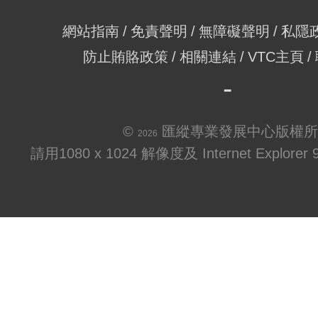
網站指南
免責聲明
無障礙聲明
私隱
防止賄賂政策
相關連結
VTC主頁
©
匯縱專業發展中心版權所
2026
請用1080 x 1024 解像度及 Internet Explo