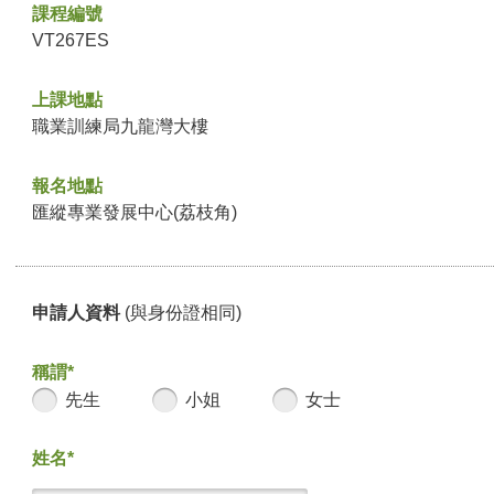
課程編號
VT267ES
上課地點
職業訓練局九龍灣大樓
報名地點
匯縱專業發展中心(荔枝角)
申請人資料
(與身份證相同)
稱謂*
先生
小姐
女士
姓名*