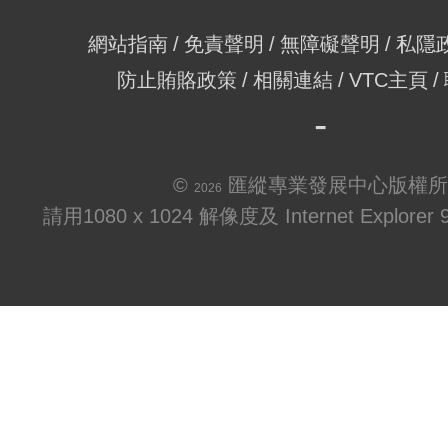
網站指南
免責聲明
無障礙聲明
私隱
防止賄賂政策
相關連結
VTC主頁
©
匯縱專業發展中心版權所
2026
請用1080 x 1024 解像度及 Internet Explo