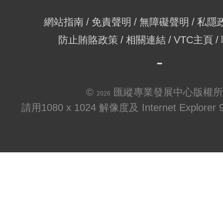
網站指南
免責聲明
無障礙聲明
私隱
防止賄賂政策
相關連結
VTC主頁
©
匯縱專業發展中心版權所
2026
請用1080 x 1024 解像度及 Internet Explo