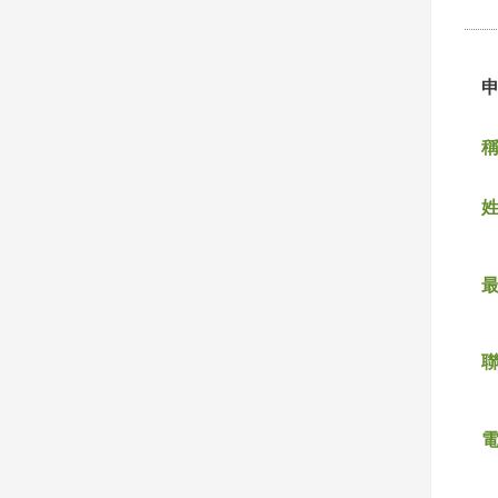
稱
姓
聯