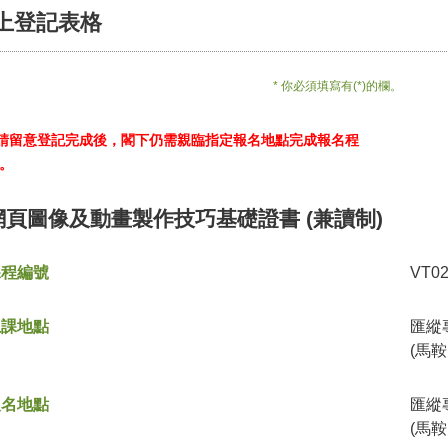
上登記表格
* 你必須填寫有(*)的欄。
*請留意登記完成後，閣下仍需親臨指定報名地點完成報名程
。
網頁圖像及動畫製作技巧基礎證書 (兼讀制)
課程編號
VT0
上課地點
匯縱
(馬鞍
報名地點
匯縱
(馬鞍