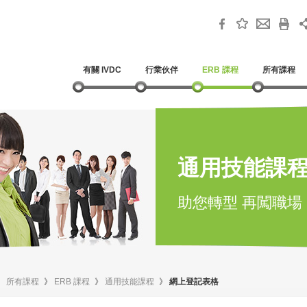
有關 IVDC
行業伙伴
ERB 課程
所有課程
通用技能課
助您轉型 再闖職場
》
所有課程
》
ERB 課程
》
通用技能課程
》
網上登記表格