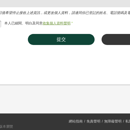
日後希望停止接收上述資訊，或更改個人資料，請連同你已登記的姓名、電話號碼及電郵地址，
本人已細閱、明白及同意
收集個人資料聲明
*
提交
網站指南
免責聲明
無障礙聲明
私
或以上版本瀏覽