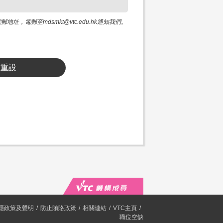
電郵至mdsmkt@vtc.edu.hk通知我們。
重設
隱政策及聲明
防止賄賂政策
相關連結
VTC主頁
職位空缺