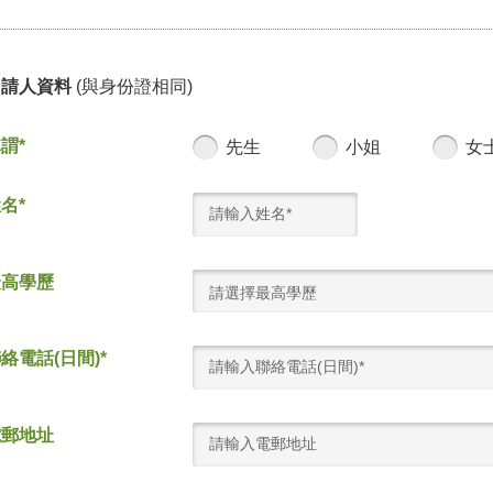
申請人資料
(與身份證相同)
謂*
先生
小姐
女
名*
最高學歷
請選擇最高學歷
絡電話(日間)*
電郵地址