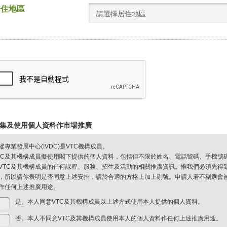
居住地區
請選擇居住地區
集及使用個人資料作市場推廣
縱專業發展中心(IVDC)是VTC機構成員。
TC及其機構成員擬使用閣下提供的個人資料，包括但不限於姓名、電話號碼、手機號
VTC及其機構成員的任何課程、服務、招生及活動的相關推廣資訊。惟我們必須先得
，所以請你表明是否同意上述安排，請於合適的方格上加上剔號。申請人若不剔選會被視
作任何上述推廣用途。
是。本人同意VTC及其機構成員以上述方式使用本人提供的個人資料。
否。本人不同意VTC及其機構成員使用本人的個人資料作任何上述推廣用途。