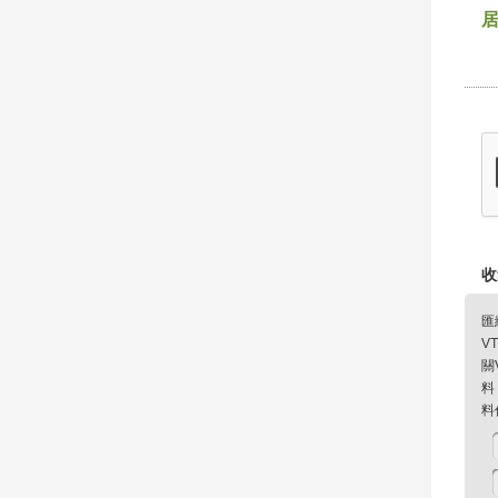
收
匯
V
關
料
料