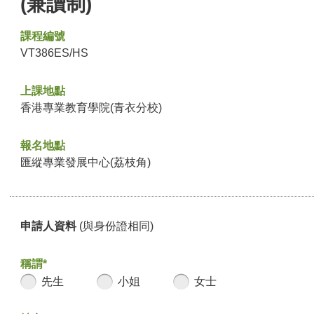
(兼讀制)
課程編號
VT386ES/HS
上課地點
香港專業教育學院(青衣分校)
報名地點
匯縱專業發展中心(荔枝角)
申請人資料
(與身份證相同)
稱謂*
先生
小姐
女士