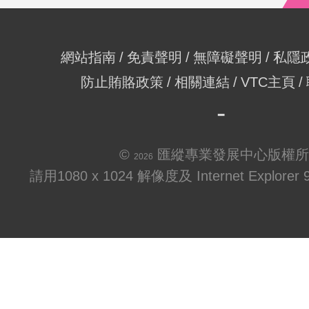
網站指南
免責聲明
無障礙聲明
私隱
防止賄賂政策
相關連結
VTC主頁
©
匯縱專業發展中心版權所
2026
請用1080 x 1024 解像度及 Internet Explo