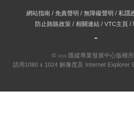
網站指南
免責聲明
無障礙聲明
私隱
防止賄賂政策
相關連結
VTC主頁
©
匯縱專業發展中心版權所
2026
請用1080 x 1024 解像度及 Internet Explo