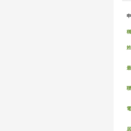
稱
姓
聯