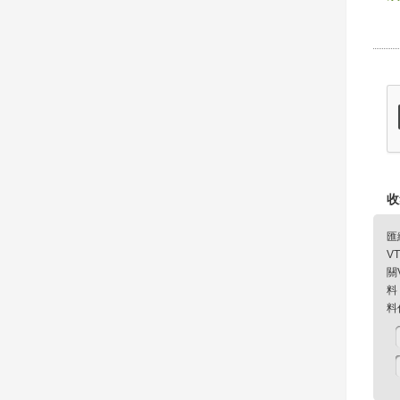
收
匯
V
關
料
料