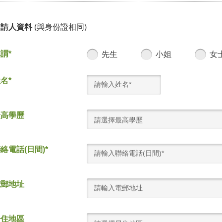
申請人資料
(與身份證相同)
謂*
先生
小姐
女
名*
最高學歷
請選擇最高學歷
絡電話(日間)*
電郵地址
居住地區