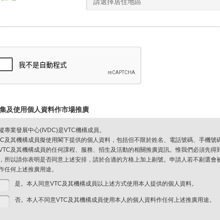
請選擇居住地區
集及使用個人資料作市場推廣
縱專業發展中心(IVDC)是VTC機構成員。
TC及其機構成員擬使用閣下提供的個人資料，包括但不限於姓名、電話號碼、手機號
VTC及其機構成員的任何課程、服務、招生及活動的相關推廣資訊。惟我們必須先得
，所以請你表明是否同意上述安排，請於合適的方格上加上剔號。申請人若不剔選會被視
作任何上述推廣用途。
是。本人同意VTC及其機構成員以上述方式使用本人提供的個人資料。
否。本人不同意VTC及其機構成員使用本人的個人資料作任何上述推廣用途。