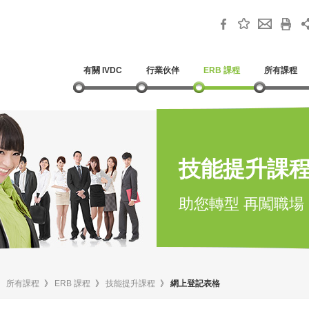
有關 IVDC
行業伙伴
ERB 課程
所有課程
技能提升課
助您轉型 再闖職場
》
所有課程
》
ERB 課程
》
技能提升課程
》
網上登記表格