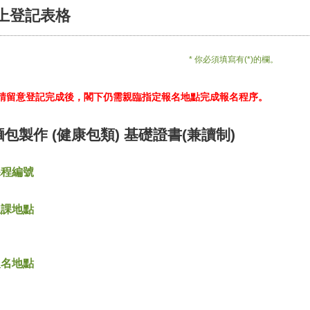
上登記表格
* 你必須填寫有(*)的欄。
*請留意登記完成後，閣下仍需親臨指定報名地點完成報名程序。
麵包製作 (健康包類) 基礎證書(兼讀制)
課程編號
上課地點
報名地點