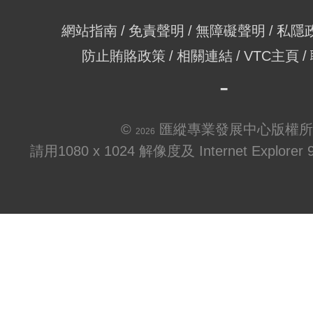
網站指南
免責聲明
無障礙聲明
私隱
防止賄賂政策
相關連結
VTC主頁
©
匯縱專業發展中心版權所
2026
請用1080 x 1024 解像度及 Internet Explo