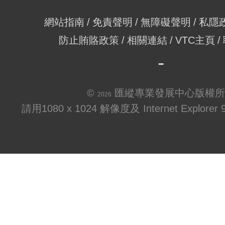
網站指南
免責聲明
無障礙聲明
私隱
防止賄賂政策
相關連結
VTC主頁
©
匯縱專業發展中心版權所
2026
請用1080 x 1024 解像度及 Internet Explo