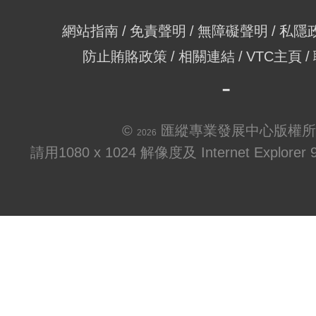
網站指南
免責聲明
無障礙聲明
私隱
防止賄賂政策
相關連結
VTC主頁
©
匯縱專業發展中心版權所
2026
請用1080 x 1024 解像度及 Internet Explo