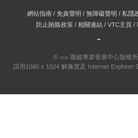
網站指南
免責聲明
無障礙聲明
私隱
防止賄賂政策
相關連結
VTC主頁
©
匯縱專業發展中心版權所
2026
請用1080 x 1024 解像度及 Internet Explo