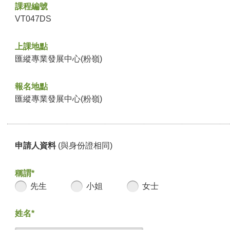
課程編號
VT047DS
上課地點
匯縱專業發展中心(粉嶺)
報名地點
匯縱專業發展中心(粉嶺)
申請人資料
(與身份證相同)
稱謂*
先生
小姐
女士
姓名*