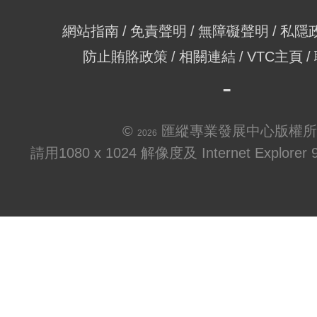
網站指南
免責聲明
無障礙聲明
私隱
防止賄賂政策
相關連結
VTC主頁
©
匯縱專業發展中心版權所
2026
請用1080 x 1024 解像度及 Internet Explo