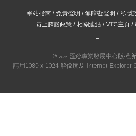
網站指南
免責聲明
無障礙聲明
私隱
防止賄賂政策
相關連結
VTC主頁
©
匯縱專業發展中心版權所
2026
請用1080 x 1024 解像度及 Internet Explo