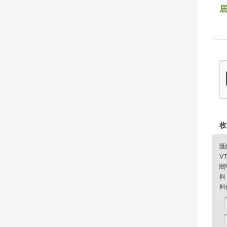
收
匯
V
關
料
料