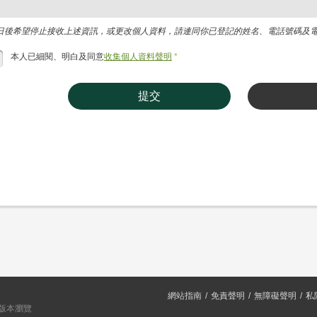
日後希望停止接收上述資訊，或更改個人資料，請連同你已登記的姓名、電話號碼及電郵地址，
本人已細閱、明白及同意
收集個人資料聲明
*
提交
網站指南
免責聲明
無障礙聲明
私
或以上版本瀏覽