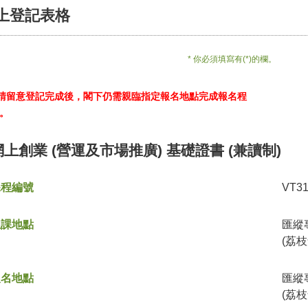
上登記表格
* 你必須填寫有(*)的欄。
*請留意登記完成後，閣下仍需親臨指定報名地點完成報名程
。
網上創業 (營運及市場推廣) 基礎證書 (兼讀制)
課程編號
VT3
上課地點
匯縱
(荔枝
報名地點
匯縱
(荔枝