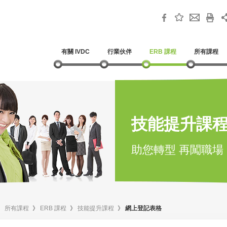
有關 IVDC
行業伙伴
ERB 課程
所有課程
技能提升課
助您轉型 再闖職場
》
所有課程
》
ERB 課程
》
技能提升課程
》
網上登記表格