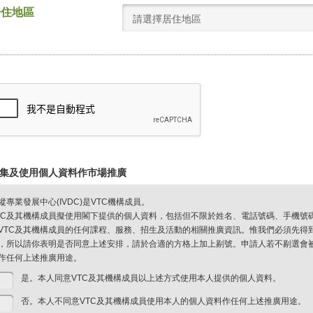
居住地區
請選擇居住地區
集及使用個人資料作市場推廣
縱專業發展中心(IVDC)是VTC機構成員。
TC及其機構成員擬使用閣下提供的個人資料，包括但不限於姓名、電話號碼、手機號
VTC及其機構成員的任何課程、服務、招生及活動的相關推廣資訊。惟我們必須先得
，所以請你表明是否同意上述安排，請於合適的方格上加上剔號。申請人若不剔選會被視
作任何上述推廣用途。
是。本人同意VTC及其機構成員以上述方式使用本人提供的個人資料。
否。本人不同意VTC及其機構成員使用本人的個人資料作任何上述推廣用途。