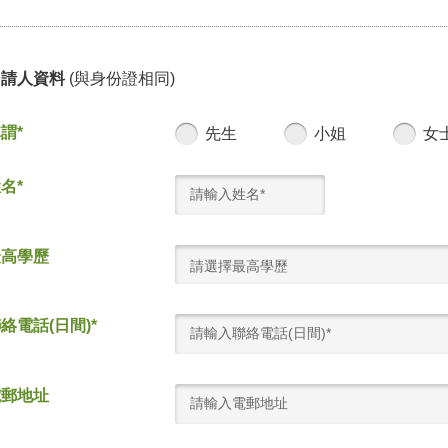
申請人資料
(與身份證相同)
謂*
先生
小姐
女
名*
最高學歷
請選擇最高學歷
絡電話(日間)*
電郵地址