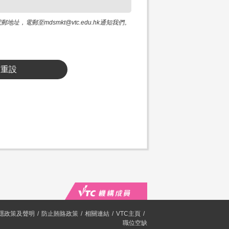
電郵至mdsmkt@vtc.edu.hk通知我們。
重設
隱政策及聲明
防止賄賂政策
相關連結
VTC主頁
職位空缺