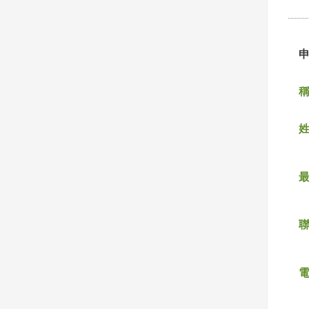
稱
姓
聯