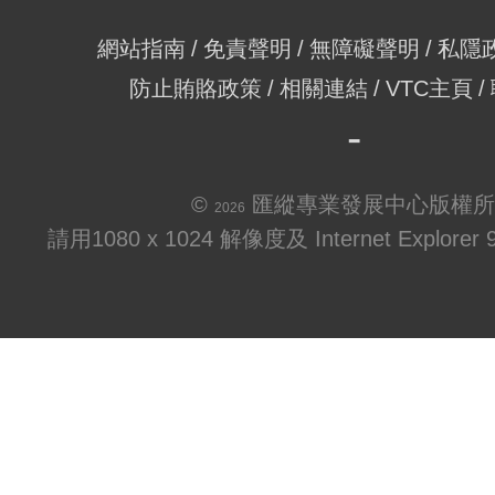
網站指南
免責聲明
無障礙聲明
私隱
防止賄賂政策
相關連結
VTC主頁
©
匯縱專業發展中心版權所
2026
請用1080 x 1024 解像度及 Internet Explo