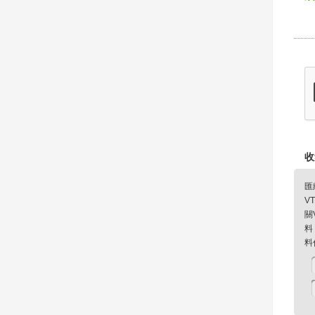
收
匯
V
關
料
料