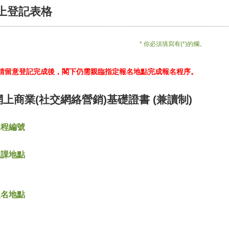
上登記表格
* 你必須填寫有(*)的欄。
*請留意登記完成後，閣下仍需親臨指定報名地點完成報名程序。
網上商業(社交網絡營銷)基礎證書 (兼讀制)
課程編號
上課地點
報名地點