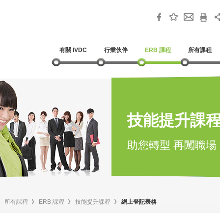
有關 IVDC
行業伙伴
ERB 課程
所有課程
技能提升課
助您轉型 再闖職場
》
所有課程
》
ERB 課程
》
技能提升課程
》
網上登記表格