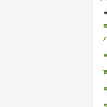
稱
姓
聯