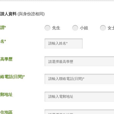
申請人資料
(與身份證相同)
謂*
先生
小姐
女
名*
最高學歷
請選擇最高學歷
絡電話(日間)*
電郵地址
居住地區