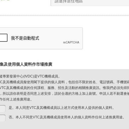
請選擇居住地區
集及使用個人資料作市場推廣
縱專業發展中心(IVDC)是VTC機構成員。
TC及其機構成員擬使用閣下提供的個人資料，包括但不限於姓名、電話號碼、手機號
VTC及其機構成員的任何課程、服務、招生及活動的相關推廣資訊。惟我們必須先得
，所以請你表明是否同意上述安排，請於合適的方格上加上剔號。申請人若不剔選會被視
作任何上述推廣用途。
是。本人同意VTC及其機構成員以上述方式使用本人提供的個人資料。
否。本人不同意VTC及其機構成員使用本人的個人資料作任何上述推廣用途。