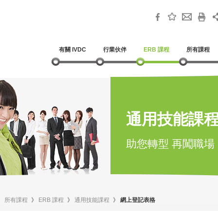
有關 IVDC
行業伙伴
ERB 課程
所有課程
通用技能課
助您轉型 再闖職場
》
所有課程
》
ERB 課程
》
通用技能課程
》
網上登記表格