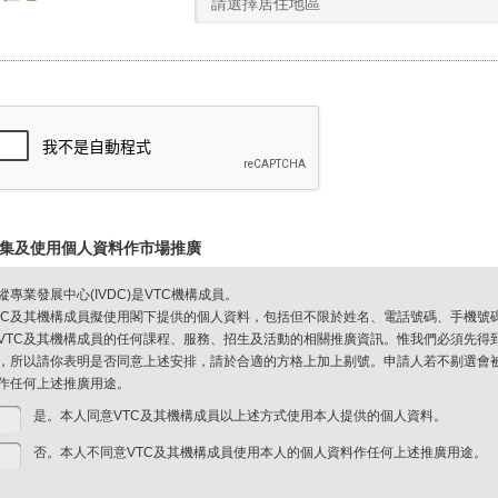
請選擇居住地區
集及使用個人資料作市場推廣
縱專業發展中心(IVDC)是VTC機構成員。
TC及其機構成員擬使用閣下提供的個人資料，包括但不限於姓名、電話號碼、手機號
VTC及其機構成員的任何課程、服務、招生及活動的相關推廣資訊。惟我們必須先得
，所以請你表明是否同意上述安排，請於合適的方格上加上剔號。申請人若不剔選會被視
作任何上述推廣用途。
是。本人同意VTC及其機構成員以上述方式使用本人提供的個人資料。
否。本人不同意VTC及其機構成員使用本人的個人資料作任何上述推廣用途。