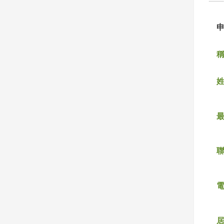
稱
姓
聯