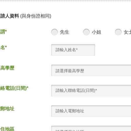
申請人資料
(與身份證相同)
謂*
先生
小姐
女
名*
最高學歷
請選擇最高學歷
絡電話(日間)*
電郵地址
居住地區