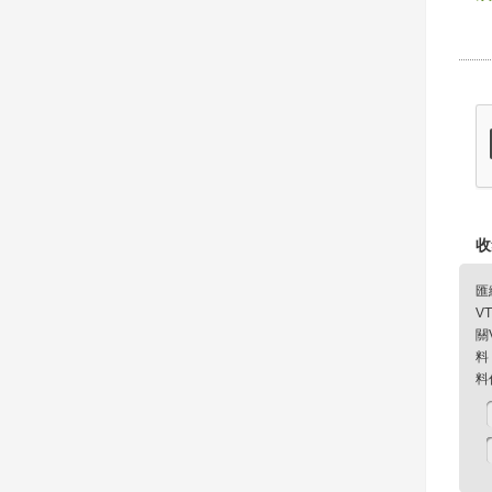
收
匯
V
關
料
料