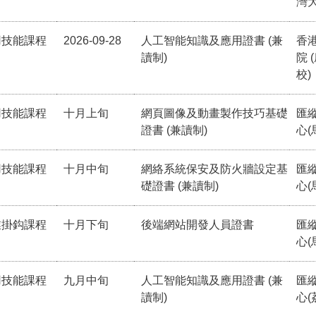
灣
用技能課程
2026-09-28
人工智能知識及應用證書 (兼
香
讀制)
院 
校)
用技能課程
十月上旬
網頁圖像及動畫製作技巧基礎
匯
證書 (兼讀制)
心(
用技能課程
十月中旬
網絡系統保安及防火牆設定基
匯
礎證書 (兼讀制)
心(
業掛鈎課程
十月下旬
後端網站開發人員證書
匯
心(
用技能課程
九月中旬
人工智能知識及應用證書 (兼
匯
讀制)
心(