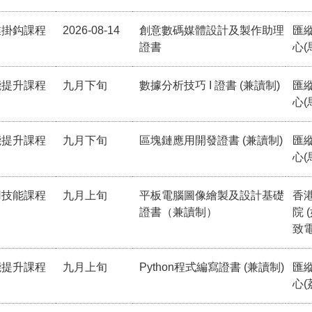
業掛鈎課程
2026-08-14
創意數碼媒體設計及製作助理
匯
證書
心(
能提升課程
九月下旬
數據分析技巧 I 證書 (兼讀制)
匯
心(
能提升課程
九月下旬
區塊鏈應用開發證書 (兼讀制)
匯
心(
用技能課程
九月上旬
平板電腦圖像繪製及設計基礎
香
證書（兼讀制）
院 
致電
能提升課程
九月上旬
Python程式編寫證書 (兼讀制)
匯
心(