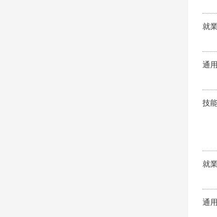
就
通
技
就
通