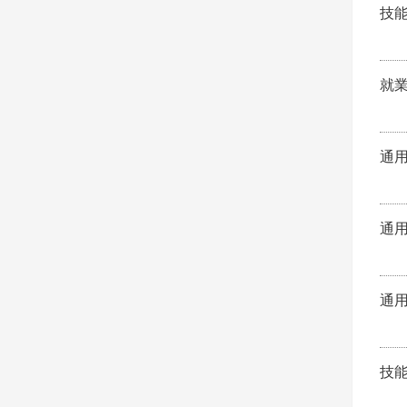
技
就
通
通
通
技