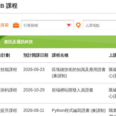
RB 課程
程搜索
行業範疇
上課地點
資訊及通訊科技
/計劃
預計開課日期
課程名稱
上
用技能課程
2026-09-23
區塊鏈技術的知識及應用證書
匯
(兼讀制)
心(
業掛鈎課程
2026-10-29
前端網站開發人員證書
匯
心(
能提升課程
2026-08-11
Python程式編寫證書 (兼讀制)
職