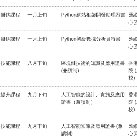
業掛鈎課程
十月上旬
Python網站框架開發助理證書
匯
心(
業掛鈎課程
十月上旬
Python初級數據分析員證書
匯
心(
用技能課程
八月下旬
區塊鏈技術的知識及應用證書
香
(兼讀制)
院 
校)
能提升課程
九月下旬
人工智能的設計、實施及應用
香
證書（兼讀制）
院 
校)
用技能課程
九月下旬
人工智能知識及應用證書 (兼
匯
讀制)
心(