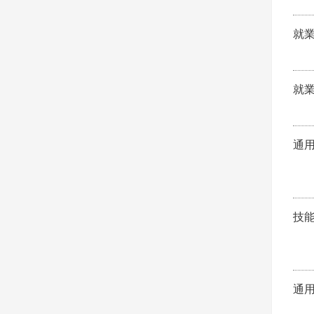
就
就
通
技
通