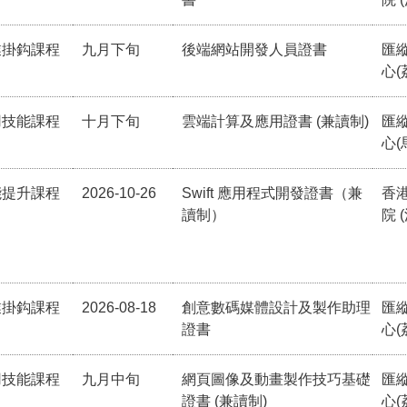
業掛鈎課程
九月下旬
後端網站開發人員證書
匯
心(
用技能課程
十月下旬
雲端計算及應用證書 (兼讀制)
匯
心(
能提升課程
2026-10-26
Swift 應用程式開發證書（兼
香
讀制）
院 
業掛鈎課程
2026-08-18
創意數碼媒體設計及製作助理
匯
證書
心(
用技能課程
九月中旬
網頁圖像及動畫製作技巧基礎
匯
證書 (兼讀制)
心(