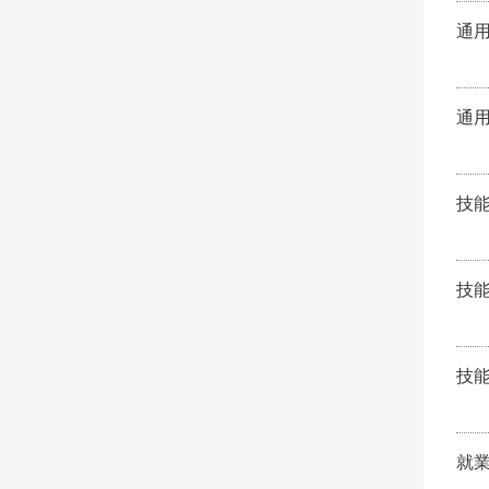
通
通
技
技
技
就