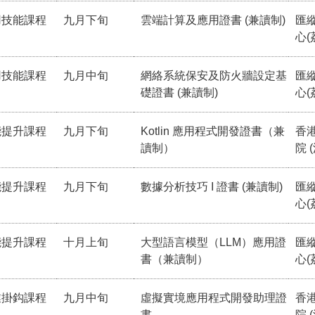
用技能課程
九月下旬
雲端計算及應用證書 (兼讀制)
匯
心(
用技能課程
九月中旬
網絡系統保安及防火牆設定基
匯
礎證書 (兼讀制)
心(
能提升課程
九月下旬
Kotlin 應用程式開發證書（兼
香
讀制）
院 
能提升課程
九月下旬
數據分析技巧 I 證書 (兼讀制)
匯
心(
能提升課程
十月上旬
大型語言模型（LLM）應用證
匯
書（兼讀制）
心(
業掛鈎課程
九月中旬
虛擬實境應用程式開發助理證
香
書
院 