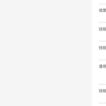
就
技
技
通
技