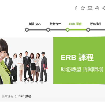
有關 IVDC
行業伙伴
ERB 課程
所有課程
ERB 課程
助您轉型 再闖職場
》
所有課程
》
ERB 課程