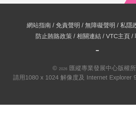
網站指南
免責聲明
無障礙聲明
私隱
防止賄賂政策
相關連結
VTC主頁
©
匯縱專業發展中心版權所
2026
請用1080 x 1024 解像度及 Internet Explo