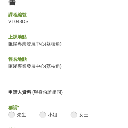
書
課程編號
VT048DS
上課地點
匯縱專業發展中心(荔枝角)
報名地點
匯縱專業發展中心(荔枝角)
申請人資料
(與身份證相同)
稱謂*
先生
小姐
女士