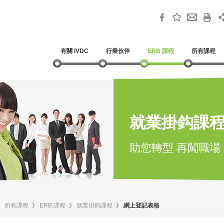
有關 IVDC
行業伙伴
ERB 課程
所有課程
就業掛鈎課
助您轉型 再闖職場
》
所有課程
》
ERB 課程
》
就業掛鈎課程
》
網上登記表格