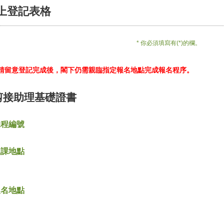
上登記表格
* 你必須填寫有(*)的欄。
*請留意登記完成後，閣下仍需親臨指定報名地點完成報名程序。
剪接助理基礎證書
課程編號
上課地點
報名地點