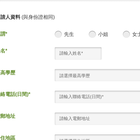
申請人資料
(與身份證相同)
謂*
先生
小姐
女
名*
最高學歷
請選擇最高學歷
絡電話(日間)*
電郵地址
居住地區