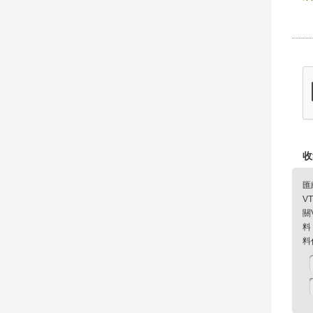
收
匯
V
關
料
料