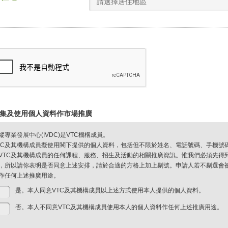
請選擇居住地區
集及使用個人資料作市場推廣
縱專業發展中心(IVDC)是VTC機構成員。
TC及其機構成員擬使用閣下提供的個人資料，包括但不限於姓名、電話號碼、手機號
VTC及其機構成員的任何課程、服務、招生及活動的相關推廣資訊。惟我們必須先得
，所以請你表明是否同意上述安排，請於合適的方格上加上剔號。申請人若不剔選會被視
作任何上述推廣用途。
是。本人同意VTC及其機構成員以上述方式使用本人提供的個人資料。
否。本人不同意VTC及其機構成員使用本人的個人資料作任何上述推廣用途。