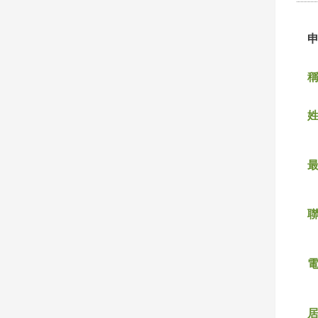
稱
姓
聯