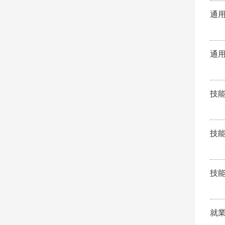
通
通
技
技
技
就