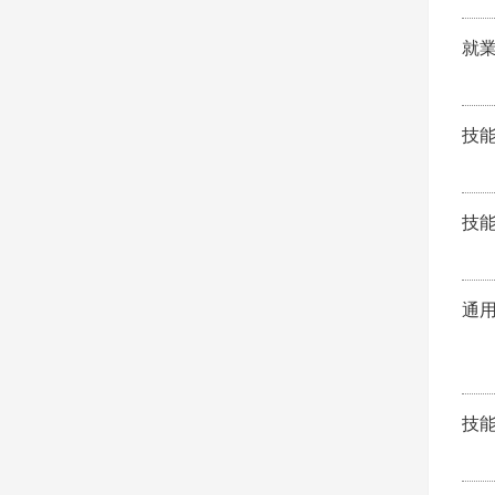
就
技
技
通
技