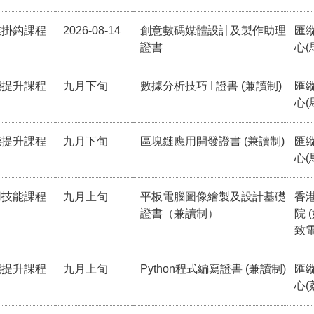
業掛鈎課程
2026-08-14
創意數碼媒體設計及製作助理
匯
證書
心(
能提升課程
九月下旬
數據分析技巧 I 證書 (兼讀制)
匯
心(
能提升課程
九月下旬
區塊鏈應用開發證書 (兼讀制)
匯
心(
用技能課程
九月上旬
平板電腦圖像繪製及設計基礎
香
證書（兼讀制）
院 
致電
能提升課程
九月上旬
Python程式編寫證書 (兼讀制)
匯
心(