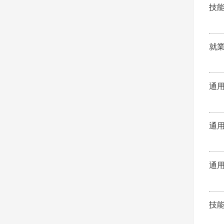
技
就
通
通
通
技