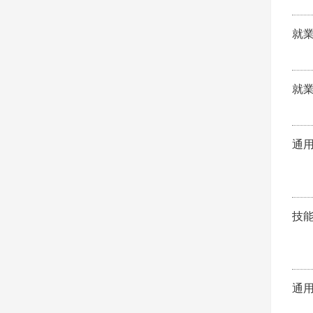
就
就
通
技
通