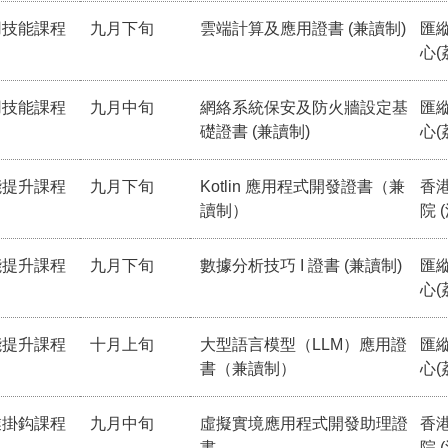
用技能課程
九月下旬
雲端計算及應用證書 (兼讀制)
匯
心(
用技能課程
九月中旬
網絡系統保安及防火牆設定基
匯
礎證書 (兼讀制)
心(
能提升課程
九月下旬
Kotlin 應用程式開發證書（兼
香
讀制）
院 
能提升課程
九月下旬
數據分析技巧 I 證書 (兼讀制)
匯
心(
能提升課程
十月上旬
大型語言模型（LLM）應用證
匯
書（兼讀制）
心(
業掛鈎課程
九月中旬
虛擬實境應用程式開發助理證
香
書
院 