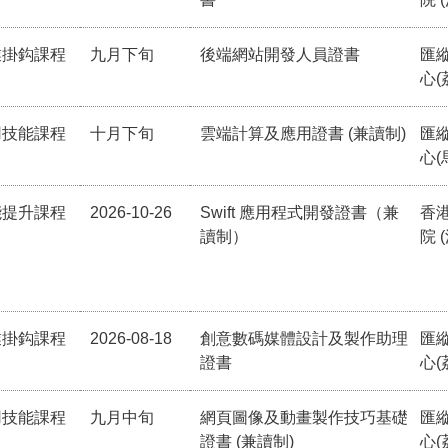
業掛鈎課程
九月下旬
後端網站開發人員證書
匯
心(
用技能課程
十月下旬
雲端計算及應用證書 (兼讀制)
匯
心(
能提升課程
2026-10-26
Swift 應用程式開發證書（兼
香
讀制）
院 
業掛鈎課程
2026-08-18
創意數碼媒體設計及製作助理
匯
證書
心(
用技能課程
九月中旬
網頁圖像及動畫製作技巧基礎
匯
證書 (兼讀制)
心(