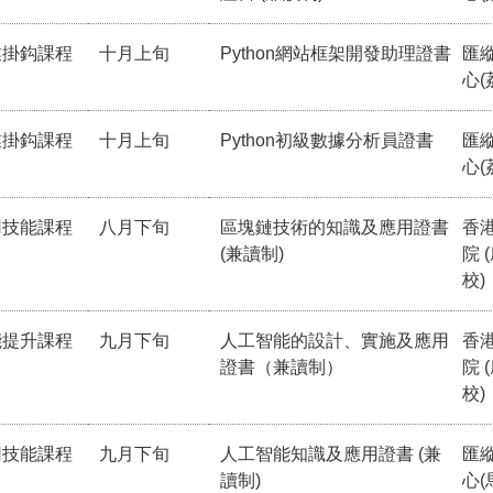
業掛鈎課程
十月上旬
Python網站框架開發助理證書
匯
心(
業掛鈎課程
十月上旬
Python初級數據分析員證書
匯
心(
用技能課程
八月下旬
區塊鏈技術的知識及應用證書
香
(兼讀制)
院 
校)
能提升課程
九月下旬
人工智能的設計、實施及應用
香
證書（兼讀制）
院 
校)
用技能課程
九月下旬
人工智能知識及應用證書 (兼
匯
讀制)
心(