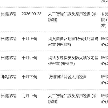
灣
用技能課程
2026-09-28
人工智能知識及應用證書 (兼
香
讀制)
院 
校)
用技能課程
十月上旬
網頁圖像及動畫製作技巧基礎
匯
證書 (兼讀制)
心(
用技能課程
十月中旬
網絡系統保安及防火牆設定基
匯
礎證書 (兼讀制)
心(
業掛鈎課程
十月下旬
後端網站開發人員證書
匯
心(
用技能課程
九月中旬
人工智能知識及應用證書 (兼
匯
讀制)
心(