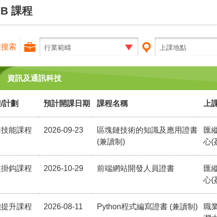
RB 課程
程搜索
行業範疇
上課地點
資訊及通訊科技
/計劃
預計開課日期
課程名稱
上
用技能課程
2026-09-23
區塊鏈技術的知識及應用證書
匯
(兼讀制)
心(
業掛鈎課程
2026-10-29
前端網站開發人員證書
匯
心(
能提升課程
2026-08-11
Python程式編寫證書 (兼讀制)
職