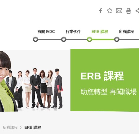
有關 IVDC
行業伙伴
ERB 課程
所有課程
ERB 課程
助您轉型 再闖職場
》
所有課程
》
ERB 課程