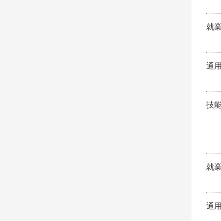
就
通
技
就
通